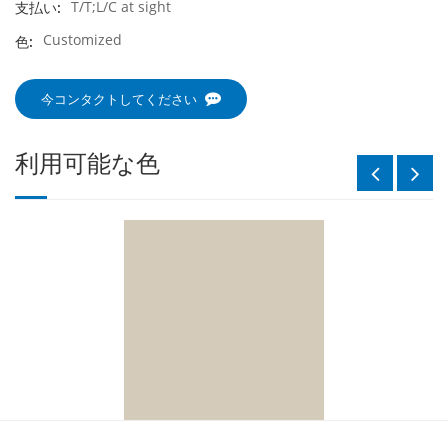
T/T;L/C at sight
支払い:
Customized
色:
今コンタクトしてください
利用可能な色