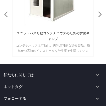
働キ
保管/キャビン用の10フィートのフラクトパックコ
ンテナーハウス
、簡
この10フィートのコンテナハウスは、オフィス、ゲー
こ
ま
トハウス、キャッシャーユニット、保管室などとして
便利です。どのようなスペースにしたいのか自由に想
像できます。moq：1セット
私たちに関しては
ホットタグ
フォローする