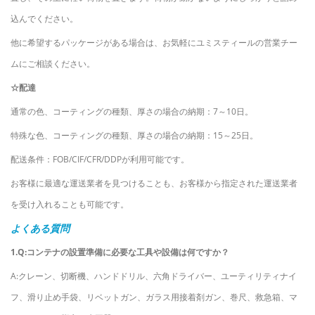
込んでください。
他に希望するパッケージがある場合は、お気軽にユミスティールの営業チー
ムにご相談ください。
☆配達
通常の色、コーティングの種類、厚さの場合の納期：7～10日。
特殊な色、コーティングの種類、厚さの場合の納期：15～25日。
配送条件：FOB/CIF/CFR/DDPが利用可能です。
お客様に最適な運送業者を見つけることも、お客様から指定された運送業者
を受け入れることも可能です。
よくある質問
1.Q:コンテナの設置準備に必要な工具や設備は何ですか？
A:クレーン、切断機、ハンドドリル、六角ドライバー、ユーティリティナイ
フ、滑り止め手袋、リベットガン、ガラス用接着剤ガン、巻尺、救急箱、マ