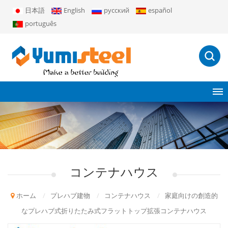
日本語
English
русский
español
português
コンテナハウス
ホーム
/
プレハブ建物
/
コンテナハウス
/
家庭向けの創造的
なプレハブ式折りたたみ式フラットトップ拡張コンテナハウス