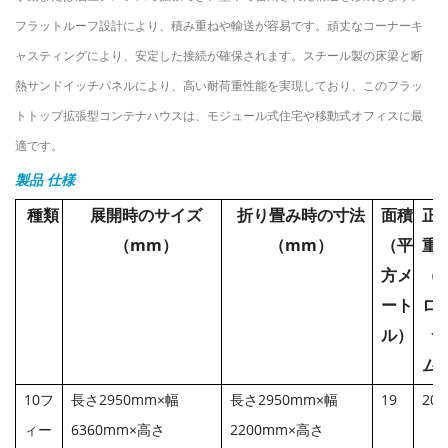
フラットルーフ設計により、積み重ねや輸送が容易です。頑丈なコーナーキ
ャスティングにより、安定した接続が確保されます。スチール製の床梁と断
熱サンドイッチパネルにより、高い耐荷重性能を実現しており、このフラッ
トトップ拡張型コンテナハウスは、モジュール式住宅や移動式オフィスに最
適です。
製品
仕様
種類
展開時のサイズ
折り畳み時の寸法
面積
正
（mm）
（mm）
（平
重
方メ
（
ート
ロ
ル）
ラ
ム
10フ
長さ2950mm×幅
長さ2950mm×幅
19
200
ィー
6360mm×高さ
2200mm×高さ