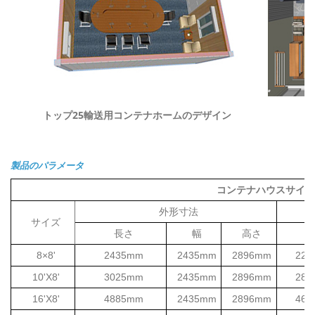
トップ25輸送用コンテナホームのデザイン
製品のパラメータ
コンテナハウスサイズ
外形寸法
サイズ
長さ
幅
高さ
長
8×8'
2435mm
2435mm
2896mm
223
10'X8'
3025mm
2435mm
2896mm
282
16'X8'
4885mm
2435mm
2896mm
468