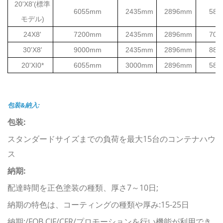
20'X8'(標準
6055mm
2435mm
2896mm
585
モデル)
24X8'
7200mm
2435mm
2896mm
700
30'X8'
9000mm
2435mm
2896mm
880
20'XI0*
6055mm
3000mm
2896mm
585
包装&納入:
包装:
スタンダードサイズまでの負荷を最大15台のコンテナハウ
ス
納期:
配達時間を正色塗装の種類、厚さ7～10日;
納期の特色は、コーティングの種類や厚み:15-25日
納期:/FOB CIF/CFR/プロモーションを行い機能が利用でき