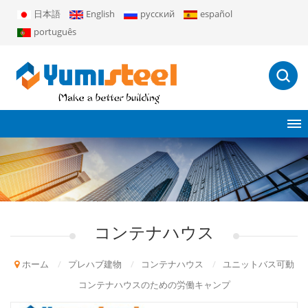
日本語
English
русский
español
português
コンテナハウス
ホーム
/
プレハブ建物
/
コンテナハウス
/
ユニットバス可動
コンテナハウスのための労働キャンプ