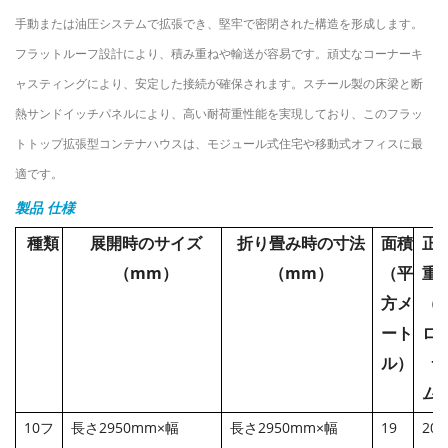
手動または油圧システムで拡張でき、堅牢で密閉された構造を形成します。
フラットルーフ設計により、積み重ねや輸送が容易です。頑丈なコーナーキ
ャスティングにより、安定した接続が確保されます。スチール製の床梁と断
熱サンドイッチパネルにより、高い耐荷重性能を実現しており、このフラッ
トトップ拡張型コンテナハウスは、モジュール式住宅や移動式オフィスに最
適です。
製品
仕様
種類
展開時のサイズ
折り畳み時の寸法
面積
正
（mm）
（mm）
（平
重
方メ
（
ート
ロ
ル）
ラ
ム
10フ
長さ2950mm×幅
長さ2950mm×幅
19
200