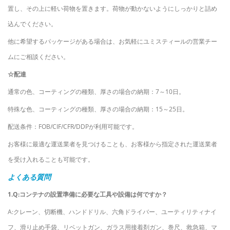
置し、その上に軽い荷物を置きます。荷物が動かないようにしっかりと詰め
込んでください。
他に希望するパッケージがある場合は、お気軽にユミスティールの営業チー
ムにご相談ください。
☆配達
通常の色、コーティングの種類、厚さの場合の納期：7～10日。
特殊な色、コーティングの種類、厚さの場合の納期：15～25日。
配送条件：FOB/CIF/CFR/DDPが利用可能です。
お客様に最適な運送業者を見つけることも、お客様から指定された運送業者
を受け入れることも可能です。
よくある質問
1.Q:コンテナの設置準備に必要な工具や設備は何ですか？
A:クレーン、切断機、ハンドドリル、六角ドライバー、ユーティリティナイ
フ、滑り止め手袋、リベットガン、ガラス用接着剤ガン、巻尺、救急箱、マ