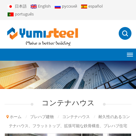
日本語
English
русский
español
português
コンテナハウス
ホーム
/
プレハブ建物
/
コンテナハウス
/
耐久性のあるコン
テナハウス、フラットトップ、拡張可能な鉄骨構造、プレハブ住宅