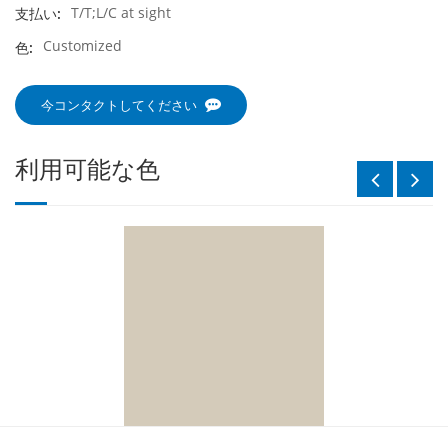
T/T;L/C at sight
支払い:
Customized
色:
今コンタクトしてください
利用可能な色