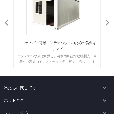
働キ
保管/キャビン用の10フィートのフラクトパックコ
ンテナーハウス
、簡
この10フィートのコンテナハウスは、オフィス、ゲー
こ
ま
トハウス、キャッシャーユニット、保管室などとして
便利です。どのようなスペースにしたいのか自由に想
像できます。moq：1セット
私たちに関しては
ホットタグ
フォローする