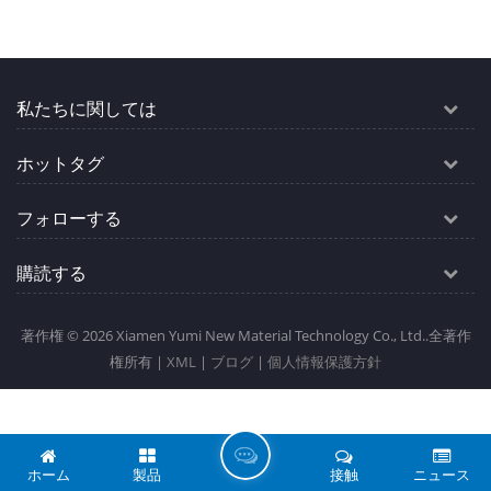
私たちに関しては
ホットタグ
フォローする
購読する
著作権 © 2026 Xiamen Yumi New Material Technology Co., Ltd..全著作
権所有 |
XML
|
ブログ
|
個人情報保護方針
伝
ホーム
製品
接触
ニュース