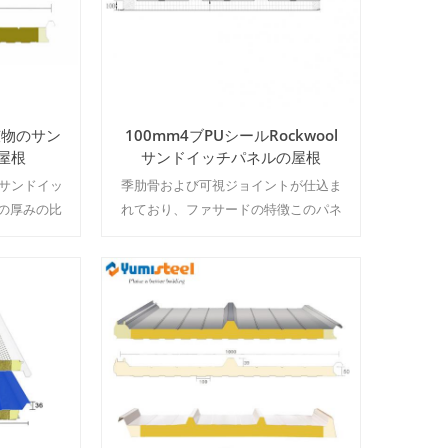
鉱物のサン
100mm4ブPUシールRockwool
屋根
サンドイッチパネルの屋根
のサンドイッ
季肋骨および可視ジョイントが仕込ま
の厚みの比
れており、ファサードの特徴このパネ
0size&色
ル100MM厚の製品をハイライトしま
す。 500M 2 色&サイズ
続きを読む