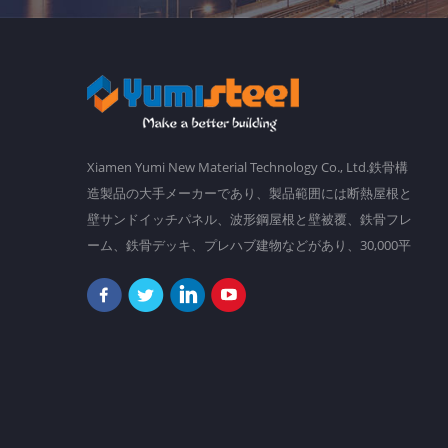
Xiamen Yumi New Material Technology Co., Ltd.鉄骨構
造製品の大手メーカーであり、製品範囲には断熱屋根と
壁サンドイッチパネル、波形鋼屋根と壁被覆、鉄骨フレ
ーム、鉄骨デッキ、プレハブ建物などがあり、30,000平
方メートルの主要工場があり、 2,000人以上のスタッ
フ。 私たちの目標は、勤勉さと知恵でより良い世界を
作ることです。現在、当社の製品は南アメリカ、東南ア
ジア、オセアニア、アフリカなどに輸出されています。
「決して創造的で変更可能であるために、決して落ち着
かない。」それは私たちが常にフォローしていることで
あり、お客様のためにますます創造的になろうとしてい