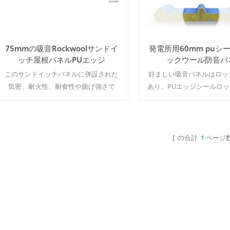
75mmの吸音Rockwoolサンドイ
発電所用60mm puシ
ッチ屋根パネルPUエッジ
ックウール防音パ
このサンドイッチパネルに併設された
好ましい吸音パネルはロッ
気密、耐火性、耐食性や曲げ強さで
あり、PUエッジシールロ
す。 MOQ:500㎡/カラー&サイズ
ンドイッチパネルはすべて
ています。moq：500m²/
イズ
[ の合計
1
ページ数
続きを読む
続きを読む