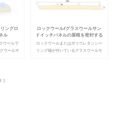
ーリングロ
ロックウール/グラスウールサン
ネル
ドイッチパネルの屋根を密封する
50 mm
クウールで
ロックウールまたはポリウレタンシー
ックウールサ
リング端が付いているグラスウールサ
の面で優れ
ンドイッチパネル、それはパネルの強
色＆amp;サ
さおよび防水性能を改善します。
moq：500m²/色とサイズ
 ]
続きを読む