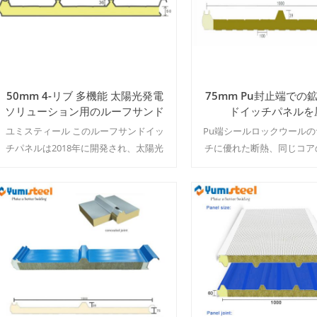
50mm 4-リブ 多機能 太陽光発電
75mm Pu封止端での
ソリューション用のルーフサンド
ドイッチパネルを
イッチパネル
ユミスティール このルーフサンドイッ
Pu端シールロックウール
チパネルは2018年に開発され、太陽光
チに優れた断熱、同じコア
発電パネルとも呼ばれます。 これ パネ
較をEPSではEPS. MOQ:50
ルはパネル表面に二重金属シートがあ
り、ポリウレタンフォームまたは ロッ
クウール / で絶縁されていますpu付き
続きを読む
続きを読む
グラスウール エッジ。 MOQ：1000