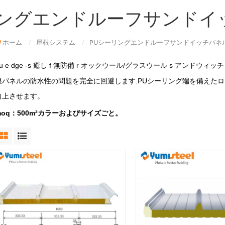
リングエンドルーフサンドイ
ホーム
/
屋根システム
/
PUシーリングエンドルーフサンドイッチパネ
u
e
dge
-s
癒し
f
無防備
r
オックウール/グラスウール
s
アンドウィッチ
根パネルの防水性の問題を完全に回避します.PUシーリング端を備えた
向上させます。
moq：500m²カラーおよびサイズごと。