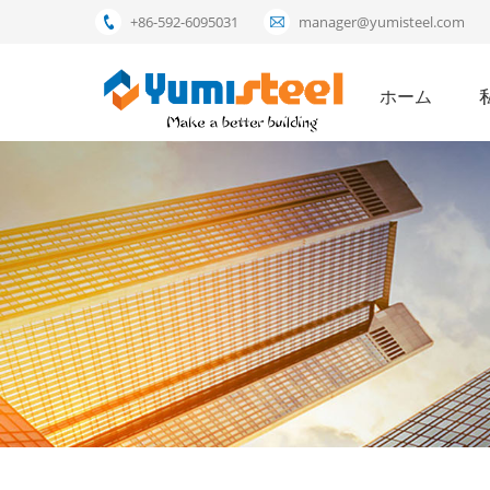
+86-592-6095031
manager@yumisteel.com
ホーム