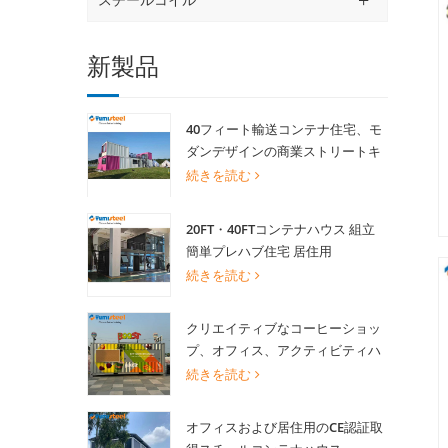
新製品
40フィート輸送コンテナ住宅、モ
ダンデザインの商業ストリートキ
オスク用景観ショップ
続きを読む
20FT・40FTコンテナハウス 組立
簡単プレハブ住宅 居住用
続きを読む
クリエイティブなコーヒーショッ
プ、オフィス、アクティビティハ
ウス向け20FT改造輸送コンテナハ
続きを読む
ウス
オフィスおよび居住用のCE認証取