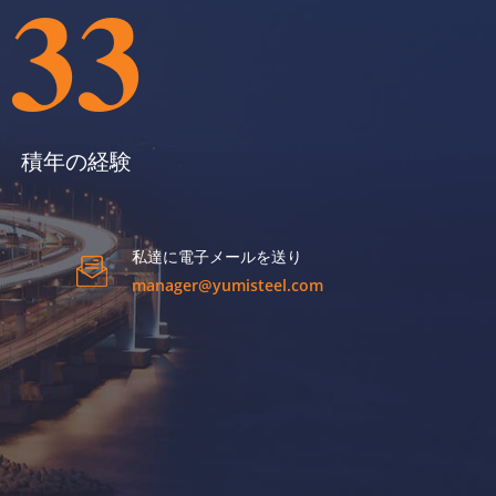
33
積年の経験
私達に電子メールを送り
manager@yumisteel.com