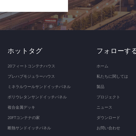
ホットタグ
フォローす
20フィートコンテナハウス
ホーム
プレハブモジュラーハウス
私たちに関しては
ミネラルウールサンドイッチパネル
製品
ポリウレタンサンドイッチパネル
プロジェクト
複合金属デッキ
ニュース
20FTコンテナの家
ダウンロード
断熱サンドイッチパネル
お問い合わせ