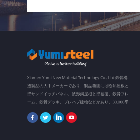
Xiamen Yumi New Material Technology Co., Ltd.鉄骨構
造製品の大手メーカーであり、製品範囲には断熱屋根と
壁サンドイッチパネル、波形鋼屋根と壁被覆、鉄骨フレ
ーム、鉄骨デッキ、プレハブ建物などがあり、30,000平
方メートルの主要工場があり、 2,000人以上のスタッ
フ。 私たちの目標は、勤勉さと知恵でより良い世界を
作ることです。現在、当社の製品は南アメリカ、東南ア
ジア、オセアニア、アフリカなどに輸出されています。