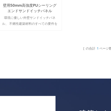
壁用50mm高強度PUシーリング
エンドサンドイッチパネル
環境に優しい外壁サンドイッチパネ
ル、 不燃性建築材料のすべての要件を
満たします。 moq：500m²/カラー＆
amp;サイズ
[ の合計
1
ページ数
続きを読む