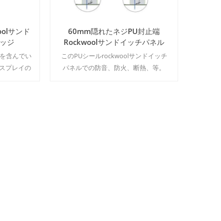
oolサンド
60mm隠れたネジPU封止端
エッジ
Rockwoolサンドイッチパネル
法を含んでい
このPUシールrockwoolサンドイッチ
ィスプレイの
パネルでの防音、防火、断熱、等。
500㎡/カラ
MOQ:500M2/カラー&サイズ
続きを読む