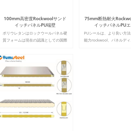
100mm高密度Rockwoolサンド
75mm断熱耐火Rockw
イッチパネルPU端壁
イッチパネルPU
ポリウレタンはロックウールパネル硬
PUシールは、より良い方
質フォームは現在の認識としての国際
能力rockwool、パネルデ
ビルの耐火性と断熱性に優れます。
持続性能の防火-防水. MOQ:
MOQ：500㎡ / 色&サイズ
ー&サイズ
続きを読む
続きを読む