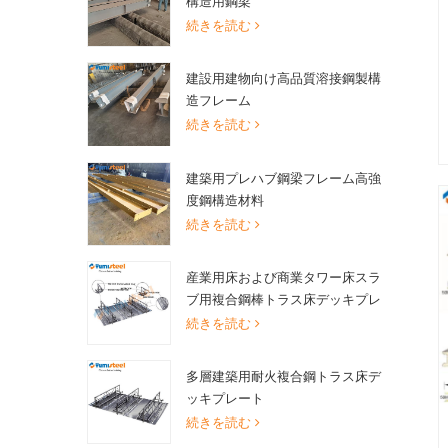
構造用鋼梁
続きを読む
建設用建物向け高品質溶接鋼製構
造フレーム
続きを読む
建築用プレハブ鋼梁フレーム高強
度鋼構造材料
続きを読む
産業用床および商業タワー床スラ
ブ用複合鋼棒トラス床デッキプレ
ート
続きを読む
多層建築用耐火複合鋼トラス床デ
ッキプレート
続きを読む