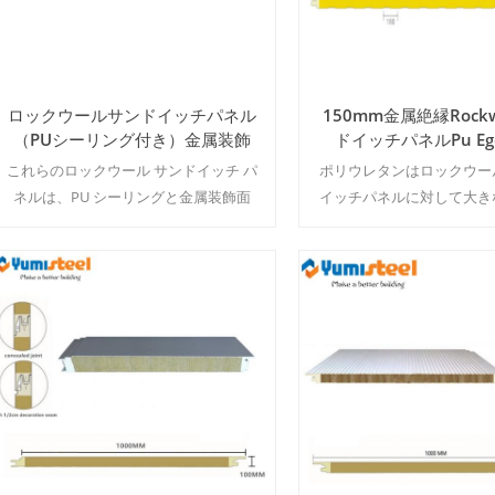
ロックウールサンドイッチパネル
150mm金属絶縁Rock
（PUシーリング付き）金属装飾
ドイッチパネルPu Eg
外壁屋根パネル
これらのロックウール サンドイッチ パ
ポリウレタンはロックウー
ネルは、PU シーリングと金属装飾面
イッチパネルに対して大き
を特徴としており、優れた耐火性、断
え防火-断熱-吸音. MOQ：
熱性、そして外壁と屋根システムの両
ー&サイズ
方に洗練された美観を提供します。
続きを読む
続きを読む