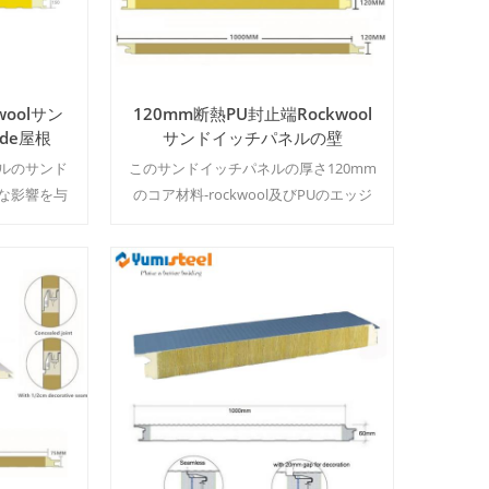
woolサン
120mm断熱PU封止端Rockwool
de屋根
サンドイッチパネルの壁
ルのサンド
このサンドイッチパネルの厚さ120mm
な影響を与
のコア材料-rockwool及びPUのエッジ
500㎡/カラ
が示す優れた消火性能の防水性能
MOQ500 ㎡/ 色&サイズ
続きを読む