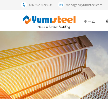
+86-592-6095031
manager@yumisteel.com
ホーム