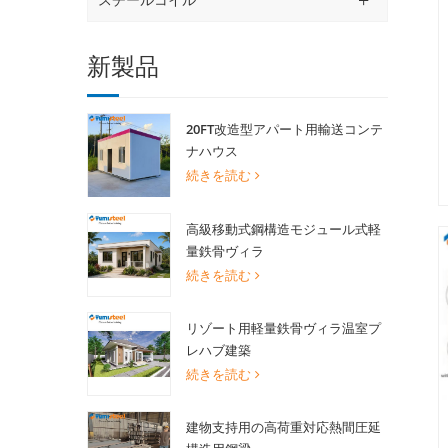
新製品
20FT改造型アパート用輸送コンテ
ナハウス
続きを読む
高級移動式鋼構造モジュール式軽
量鉄骨ヴィラ
続きを読む
リゾート用軽量鉄骨ヴィラ温室プ
レハブ建築
続きを読む
建物支持用の高荷重対応熱間圧延