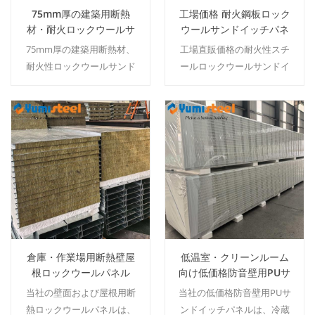
75mm厚の建築用断熱
工場価格 耐火鋼板ロック
材・耐火ロックウールサ
ウールサンドイッチパネ
ンドイッチパネル
ル（壁・屋根・倉庫用）
75mm厚の建築用断熱材、
工場直販価格の耐火性スチ
耐火性ロックウールサンド
ールロックウールサンドイ
イッチパネル。A2グレード
ッチパネル。壁、屋根、倉
のロックウール芯材と二重
庫に最適。A2グレード、優
鋼板で構成され、壁、屋
れた断熱性、大量注文対
根、倉庫などに使用できま
応。
続きを読む
続きを読む
す。
倉庫・作業場用断熱壁屋
低温室・クリーンルーム
根ロックウールパネル
向け低価格防音壁用PUサ
ンドイッチパネル
当社の壁面および屋根用断
当社の低価格防音壁用PUサ
熱ロックウールパネルは、
ンドイッチパネルは、冷蔵