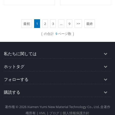
倉庫や作業場のエネルギー
室やクリーンルーム向けに
効率を高めるように設計さ
設計されており、手頃な価
れています。 - 優れた耐火
格で効果的な遮音性と断熱
性、吸音性、温度制御機能
性を提供します。
最初
1
2
3
...
9
>>
最終
続きを読む
続きを読む
により、効率的な運用を実
[ の合計
9
ページ数 ]
現します。
私たちに関しては
ホットタグ
フォローする
購読する
著作権 © 2026 Xiamen Yumi New Material Technology Co., Ltd..全著作
権所有 |
XML
|
ブログ
|
個人情報保護方針