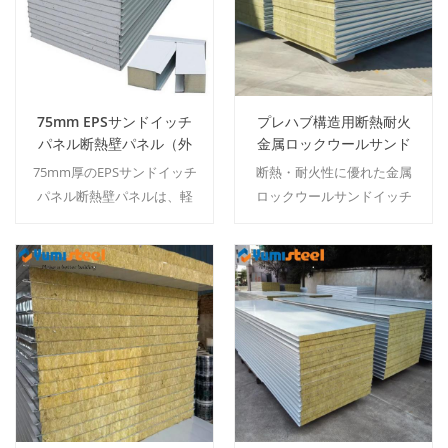
75mm EPSサンドイッチ
プレハブ構造用断熱耐火
パネル断熱壁パネル（外
金属ロックウールサンド
壁パネル用）
イッチ壁屋根パネル
75mm厚のEPSサンドイッチ
断熱・耐火性に優れた金属
パネル断熱壁パネルは、軽
ロックウールサンドイッチ
量EPSコア、二重鋼板、優れ
構造の壁・屋根パネル。A2
た断熱性を備え、倉庫、プ
グレードのコア材、二重鋼
レハブ住宅、工業用建物な
板外装、優れた断熱性能を
どの外壁パネルとして使用
備え、プレハブ構造に最適
続きを読む
続きを読む
できます。
です。