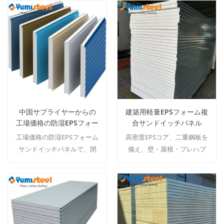
蔵・冷凍保管および倉庫用
提供し、プレハブ住宅およ
途において信頼性が高く費
び冷蔵・冷凍室建設に理想
用対効果の高いソリューシ
的な選択肢となります。
続きを読む
続きを読む
ョンとなります。
中国サプライヤーからの
建築用軽量EPSフォーム複
工場価格の防湿EPSフォー
合サンドイッチパネル
ムサンドイッチパネル
工場価格の防湿EPSフォーム
高密度EPSコア、二重鋼板を
サンドイッチパネルで、閉
備え、壁・屋根・プレハブ
鎖気泡EPSコア、両面鋼板、
構造用に優れた断熱性能を
低吸水性を備え、壁・屋
持つ、建築用軽量EPS発泡複
根・冷蔵倉庫用の優れた断
合サンドイッチパネル。
熱性能を持っています。
続きを読む
続きを読む