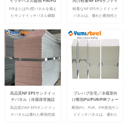
イッチパネル建物 PIR/PU
向け軽量NF EPSサンドイ
壁パネル
ッチパネル
PIRまたはPU壁パネルを備え
軽量なNF EPSサンドイッチ
たサンドイッチパネル鋼製
パネルは、優れた断熱性と
建築物は、優れた断熱性能
取り扱いやすさを提供し、
と美しい仕上がりを提供
施工スピードと熱効率が重
し、内部間仕切りと外装フ
要な鉄骨構造の作業場にお
ァサードの両方に適してい
いて実用的な選択肢となり
続きを読む
続きを読む
ます。
ます。
高品質NF EPSサンドイッ
プレハブ住宅／冷蔵室向
チパネル（冷蔵保管施設
け断熱PU/PUR/PIRフォー
および倉庫向け）
ムサンドイッチパネル
高品質のNF EPSサンドイッ
断熱PU、PUR、PIR発泡サン
チパネルは優れた断熱性能
ドイッチパネルは、優れた
と構造強度を提供し、冷
断熱性能と迅速な施工性を