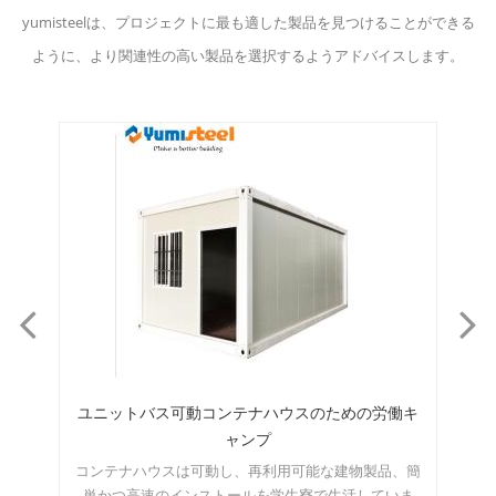
yumisteelは、プロジェクトに最も適した製品を見つけることができる
ように、より関連性の高い製品を選択するようアドバイスします。
働キ
保管/キャビン用の10フィートのフラクトパックコ
ンテナーハウス
、簡
この10フィートのコンテナハウスは、オフィス、ゲー
こ
ま
トハウス、キャッシャーユニット、保管室などとして