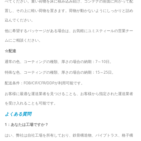
べてください。重い荷物を床に積み込み続け、コンテナの前面に向かって配
置し、その上に軽い荷物を置きます。荷物が動かないようにしっかりと詰め
込んでください。
他に希望するパッケージがある場合は、お気軽にユミスティールの営業チー
ムにご相談ください。
☆配達
通常の色、コーティングの種類、厚さの場合の納期：7～10日。
特殊な色、コーティングの種類、厚さの場合の納期：15～25日。
配送条件：FOB/CIF/CFR/DDPが利用可能です。
お客様に最適な運送業者を見つけることも、お客様から指定された運送業者
を受け入れることも可能です。
よくある質問
1：あなたは工場ですか？
はい、弊社は自社工場を所有しており、鉄骨構造物、パイプトラス、格子構