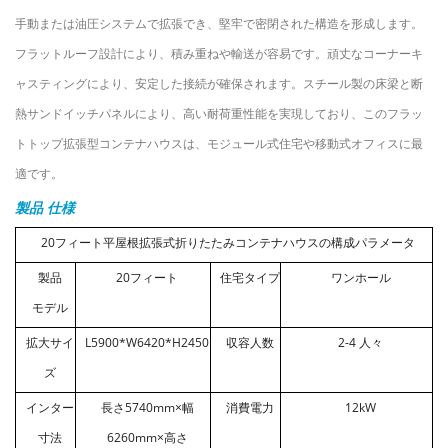
手動または油圧システムで拡張でき、堅牢で密閉された構造を形成します。
フラットルーフ設計により、積み重ねや輸送が容易です。頑丈なコーナーキ
ャスティングにより、安定した接続が確保されます。スチール製の床梁と断
熱サンドイッチパネルにより、高い耐荷重性能を実現しており、このフラッ
トトップ拡張型コンテナハウスは、モジュール式住宅や移動式オフィスに最
適です。
製品
仕様
20フィート平屋根拡張式折りたたみコンテナハウスの構成パラメータ
製品
20フィート
住宅タイプ
ワンホール
モデル
拡大サイ
L5900*W6420*H2450
収容人数
2-4
人々
ズ
インター
長さ5740mm×幅
消費電力
12kW
寸法
6260mm×高さ