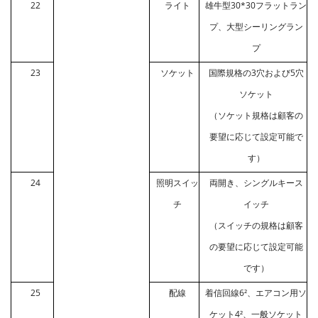
22
ライト
雄牛型30*30フラットラン
プ、大型シーリングラン
プ
23
ソケット
国際規格の3穴および5穴
ソケット
（ソケット規格は顧客の
要望に応じて設定可能で
す）
24
照明スイッ
両開き、シングルキース
チ
イッチ
（スイッチの規格は顧客
の要望に応じて設定可能
です）
25
配線
着信回線6²、エアコン用ソ
ケット4²、一般ソケット