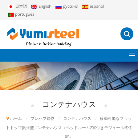
日本語
English
русский
español
português
コンテナハウス
ホーム
/
プレハブ建物
/
コンテナハウス
/
移動可能なフラッ
トトップ拡張型コンテナハウス（ベッドルーム2室付きモジュール式住
宅）