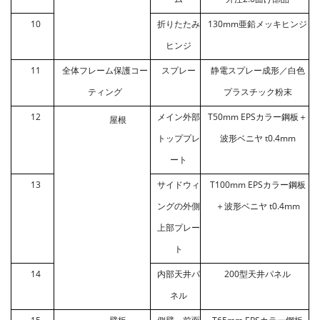
10
折りたたみ
130mm亜鉛メッキヒンジ
ヒンジ
11
全体フレーム保護コー
スプレー
静電スプレー成形／白色
ティング
プラスチック粉末
12
メイン外部
T50mm EPSカラー鋼板＋
屋根
トッププレ
波形ベニヤ t0.4mm
ート
13
サイドウィ
T100mm EPSカラー鋼板
ングの外側
＋波形ベニヤ t0.4mm
上部プレー
ト
14
内部天井パ
200型天井パネル
ネル