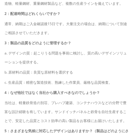
造物、軽量鋼材、重量鋼材製品など、複数の生産ラインを備えています。
2：配達時間はどれくらいですか？
通常、納期はご入金確認後15日です。大量注文の場合は、納期について別途
ご相談させていただきます。
3：製品の品質をどのように管理するか？
a. デザインの質：起こりうる問題を事前に検討し、質の高いデザインソリュ
ーションを提供する。
b. 原材料の品質：良質な原材料を選択する
c. 生産品質：精密な製造技術、熟練した作業員、厳格な品質検査。
4：なぜ他社ではなく当社から購入すべきなのでしょうか？
当社は、軽量鉄骨造の別荘、プレハブ建築、コンテナハウスなどの分野で豊
富な設計経験を有しています。サンドイッチパネルと鉄骨を自社生産するこ
とで、安定した品質とコスト効率の高い製品をお客様にお届けいたします。
5：さまざまな気候に対応したデザインはありますか？（製品はどのようにさ