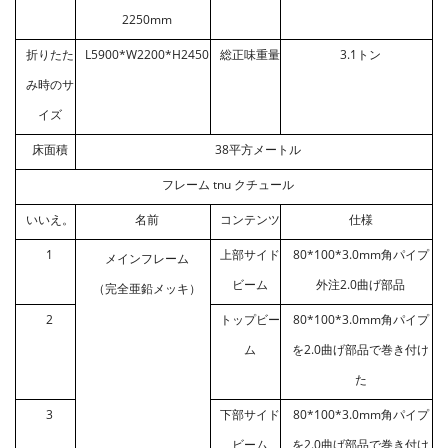
2250mm
折りたた
L5900*W2200*H2450
総正味重量
3.1トン
み時のサ
イズ
床面積
38平方メートル
フレーム tnu
クチュール
いいえ。
名前
コンテンツ
仕様
1
上部サイド
80*100*3.0mm角パイプ
メインフレーム
ビーム
外注2.0曲げ部品
（完全亜鉛メッキ）
2
トップビー
80*100*3.0mm角パイプ
ム
を2.0曲げ部品で巻き付け
た
3
下部サイド
80*100*3.0mm角パイプ
ビーム
を2.0曲げ部品で巻き付け