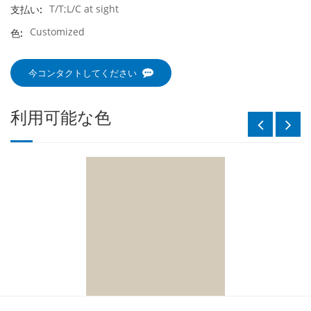
T/T;L/C at sight
支払い:
Customized
色:
今コンタクトしてください
利用可能な色