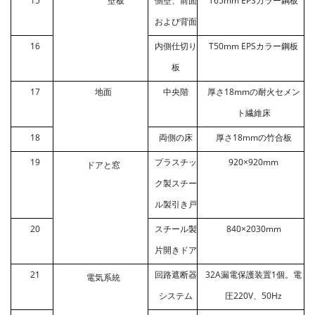
15
壁板
側壁、前面
T65mm EPSカラー鋼板
および背面
16
内側仕切り
T50mm EPSカラー鋼板
板
17
地面
中央階
厚さ18mmの耐火セメン
ト繊維床
18
両側の床
厚さ18mmの竹合板
19
プラスチッ
920×920mm
ドアと窓
ク製スチー
ル製引き戸
20
スチール製
840×2030mm
片開きドア
21
回路遮断器
32A漏電保護装置1個。電
電気系統
システム
圧220V、50Hz