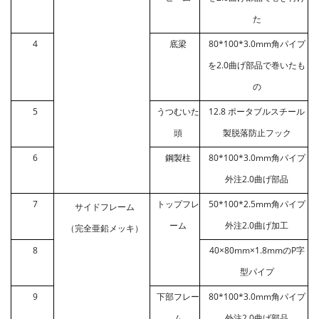
た
4
底梁
80*100*3.0mm角パイプ
を2.0曲げ部品で巻いたも
の
5
うつむいた
12.8 ポータブルスチール
頭
製脱落防止フック
6
鋼製柱
80*100*3.0mm角パイプ
外注2.0曲げ部品
7
トップフレ
50*100*2.5mm角パイプ
サイドフレーム
ーム
外注2.0曲げ加工
（完全亜鉛メッキ）
8
40×80mm×1.8mmのP字
型パイプ
9
下部フレー
80*100*3.0mm角パイプ
ム
外注2.0曲げ部品