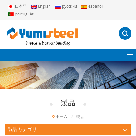
日本語
English
русский
español
português
製品
ホーム
/
製品
製品カテゴリ