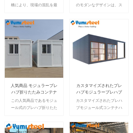
ーム
橋により、現場の混乱を最
のモダンなデザインは、ス
小限に抑えながら、迅速か
タイリッシュでスペース効
つ強固で効率的な建設が可
率の高いプレハブの小さな
能になります。
家に変身する折りたたみ式
コンテナ ハウスを特徴とし
続きを読む
続きを読む
ており、持ち運び可能で持
続可能な生活に最適です。
人気商品 モジュラープレ
カスタマイズされたプレ
ハブ折りたたみコンテナ
ハブモジュラープレハブ
ハウス 小型折りたたみ式
リビングコンテナハウス
この人気商品であるモジュ
カスタマイズされたプレハ
モバイルホーム
ール式のプレハブ折りたた
ブモジュール式コンテナハ
みコンテナ ハウスは、迅速
ウスは、現場での迅速な組
な展開と現代的な生活の快
み立てと現代的なデザイン
適さを備えた、革新的で省
の柔軟性および耐久性のあ