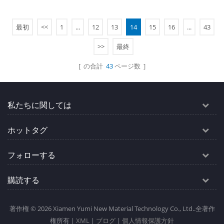
ブ鋼管橋。
れた、高級プレハブの小さ
な家として、コンパクトな
贅沢さを再定義します。
最初
<<
1
...
12
13
14
15
16
...
43
続きを読む
続きを読む
>>
最終
[ の合計
43
ページ数 ]
私たちに関しては
ホットタグ
フォローする
購読する
著作権 © 2026 Xiamen Yumi New Material Technology Co., Ltd..全著作
権所有 |
XML
|
ブログ
|
個人情報保護方針