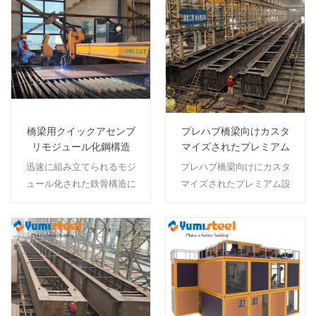
スペース、移動可能な小型
る構造を組み合わせた、カ
続きを読む
続きを読む
住宅ソリューションを提供
スタマイズされた高品質の
します。
生活空間を提供します。
橋梁用クイックアセンブ
プレハブ橋梁向けカスタ
リモジュール化鋼構造
マイズされたプレミアム
設計鋼構造
迅速に組み立てられるモジ
プレハブ橋梁向けにカスタ
ュール化された鉄骨構造に
マイズされたプレミアム設
より、精密に設計された工
計の鉄骨構造は、迅速な設
場で製造されたコンポーネ
置と優れた耐久性および建
ントを通じて橋の迅速な展
築的卓越性を兼ね備えた、
開が可能になり、現場での
カスタマイズされた高品質
続きを読む
続きを読む
建設時間と混乱を最小限に
のソリューションを提供し
抑えることができます。
ます。