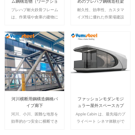
ム鋼構造物（ワークショ
めのプレハブ鋼構造柱梁
ップ・倉庫用）
プレハブ耐火鉄骨フレーム
耐久性、効率性、カスタマ
は、作業場や倉庫の建物に
イズ性に優れた作業場建設
安全で耐久性があり、迅速
向けに設計されたプレハブ
に構築できるソリューショ
鉄骨柱と梁。
ンを提供します。
続きを読む
続きを読む
河川横断用鋼構造鋼橋パ
ファッションモダンモジ
イプ廊下
ュラー屋外スペースカプ
セルハウス
河川、小川、困難な地形を
Apple Cabin は、最先端のプ
効率的かつ安全に横断でき
ライベート シネマ体験がで
るように設計されたプレハ
きるように専門的に設計さ