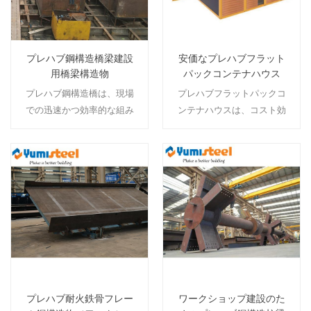
プレハブ鋼構造橋梁建設
安価なプレハブフラット
用橋梁構造物
パックコンテナハウス
プレハブ鋼構造橋は、現場
プレハブフラットパックコ
での迅速かつ効率的な組み
ンテナハウスは、コスト効
立てのために現場外で製造
率の高い輸送コンテナベー
され、建設時間を短縮し、
スの設計を活用し、手頃な
高品質を保証します。
価格でモジュール式かつ迅
速に展開可能な生活ソリュ
続きを読む
続きを読む
ーションを提供します。
プレハブ耐火鉄骨フレー
ワークショップ建設のた