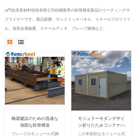
ia門由美新材料技術有限公司鉄鋼業界の鉄骨構造製品のリーディングサ
プライヤーです。製品範囲：サンドイッチパネル、スチールプロファイ
ル、波形金属被覆、スチールデッキ、プレハブ建物など。
橋梁建設のための迅速な
モジュラーモダンデザイ
強固な鉄骨構造
ン折りたたみコンテナハ
ウスプレハブタイニーホ
プレハブのモジュール式鋼
この革新的なモジュール式