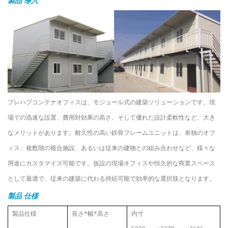
製品
導入
プレハブコンテナオフィスは、モジュール式の建築ソリューションです。現
場での迅速な設置、費用対効果の高さ、そして優れた設計柔軟性など、大き
なメリットがあります。耐久性の高い鉄骨フレームユニットは、単独のオフ
ィス、複数階の複合施設、あるいは従来の建物との組み合わせなど、様々な
用途にカスタマイズ可能です。仮設の現場オフィスや恒久的な商業スペース
として最適で、従来の建築に代わる持続可能で効率的な選択肢となります。
製品
仕様
製品仕様
長さ*幅*高さ
内寸