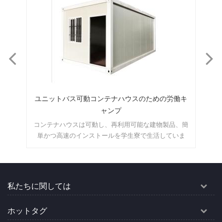
テ
ユニットバス可動コンテナハウスのための労働キ
保管
ャンプ
鋼
コンテナハウスは可動し、再利用可能な建物製品、簡
この
ル
単かつ高速のインストールを学生寮で生活していま
トハ
す。 MOQ:1セット
便利
私たちに関しては
ホットタグ