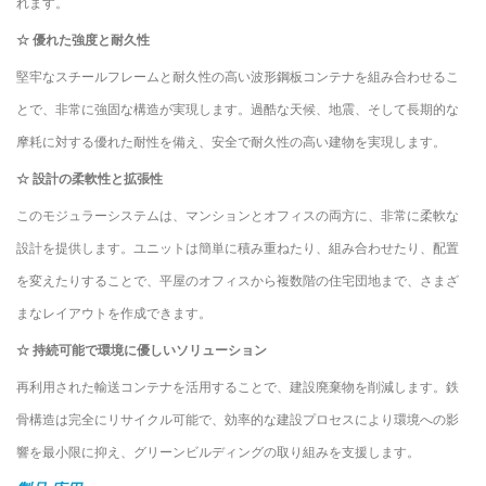
れます。
☆ 優れた強度と耐久性
堅牢なスチールフレームと耐久性の高い波形鋼板コンテナを組み合わせるこ
とで、非常に強固な構造が実現します。過酷な天候、地震、そして長期的な
摩耗に対する優れた耐性を備え、安全で耐久性の高い建物を実現します。
☆ 設計の柔軟性と拡張性
このモジュラーシステムは、マンションとオフィスの両方に、非常に柔軟な
設計を提供します。ユニットは簡単に積み重ねたり、組み合わせたり、配置
を変えたりすることで、平屋のオフィスから複数階の住宅団地まで、さまざ
まなレイアウトを作成できます。
☆ 持続可能で環境に優しいソリューション
再利用された輸送コンテナを活用することで、建設廃棄物を削減します。鉄
骨構造は完全にリサイクル可能で、効率的な建設プロセスにより環境への影
響を最小限に抑え、グリーンビルディングの取り組みを支援します。