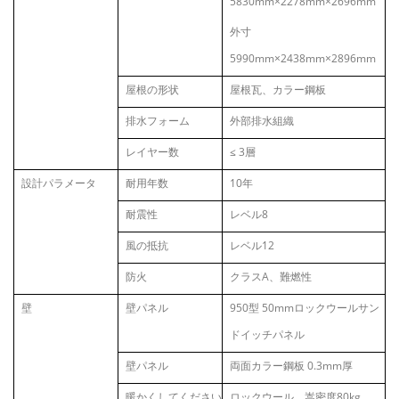
5830mm×2278mm×2696mm
外寸
5990mm×2438mm×2896mm
屋根の形状
屋根瓦、カラー鋼板
排水フォーム
外部排水組織
レイヤー数
≤
3層
設計パラメータ
耐用年数
10年
耐震性
レベル8
風の抵抗
レベル12
防火
クラスA、難燃性
壁
壁パネル
950型 50mmロックウールサン
ドイッチパネル
壁パネル
両面カラー鋼板 0.3mm厚
暖かくしてください
ロックウール、嵩密度80kg