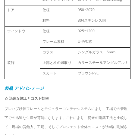
ドア
仕様
950*2070
材料
304ステンレス鋼
ウィンドウ
仕様
925*1200
フレーム素材
U-PVC窓
ガラス
シングルガラス、5mm
装飾
上部と柱の縁取り
カラースチールアングルアルミ
スカート
ブラウンPVC
製品
アドバンテージ
☆ 迅速な施工とコスト効率
プレハブ鉄骨フレームとモジュラーコンテナシステムにより、工場での管理
下での迅速な生産が可能になります。これにより、従来の建築工法と比較し
て、現場の労働力、工期、そしてプロジェクト全体のコストが大幅に削減さ