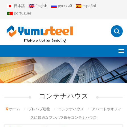
日本語
English
русский
español
português
コンテナハウス
ホーム
/
プレハブ建物
/
コンテナハウス
/
アパートやオフィ
スに最適なプレハブ鉄骨コンテナハウス