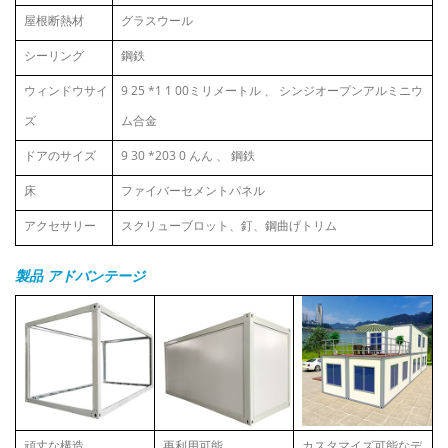
屋根断熱材
グラスウール
シーリング
鋼鉄
ウィンドウサイ
9
25
*1
1
00ミリメートル
、
シンジオープンアルミニウ
ズ
ム合金
ドアのサイズ
9
30
*203
0
んん
、
鋼鉄
床
ファイバーセメントパネル
アクセサリー
スクリューブロット、釘、鋼曲げトリム
製品
アドバンテージ
頑丈な構造
再利用可能
カスタマイズ可能なデ