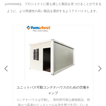
yumisteelは、プロジェクトに最も適した製品を見つけることができる
ように、より関連性の高い製品を選択するようアドバイスします。
働キ
保管/キャビン用の10フィートのフラクトパックコ
ンテナーハウス
、簡
この10フィートのコンテナハウスは、オフィス、ゲー
こ
ま
トハウス、キャッシャーユニット、保管室などとして