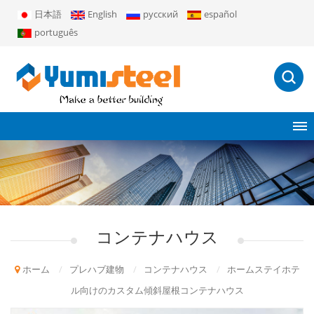
日本語
English
русский
español
português
コンテナハウス
ホーム
/
プレハブ建物
/
コンテナハウス
/
ホームステイホテ
ル向けのカスタム傾斜屋根コンテナハウス