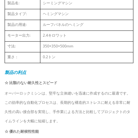
製品名:
シーミングマシン
製品タイプ:
ヘミングマシン
製品の用途:
ルーフパネルのヘミング
モーター出力:
2.4キロワット
寸法:
350×350×500mm
重さ：
0.2トン
製品の利点
☆
比類のない耐久性とスピード
オーバーロックミシンは、堅牢な立体縫いを迅速に作成するのに最適です。
この効率的な自動化プロセスは、長期的な構造的ストレスに耐える非常に耐
久性の高い接合部を実現し、手作業による方法と比較してプロジェクトのタ
イムラインを大幅に短縮します。
☆
優れた耐候性性能