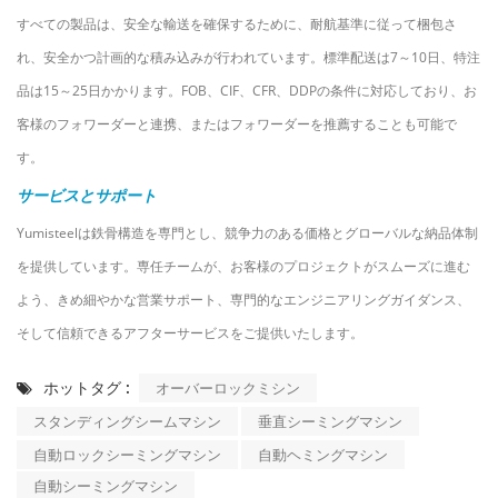
すべての製品は、安全な輸送を確保するために、耐航基準に従って梱包さ
れ、安全かつ計画的な積み込みが行われています。標準配送は7～10日、特注
品は15～25日かかります。FOB、CIF、CFR、DDPの条件に対応しており、お
客様のフォワーダーと連携、またはフォワーダーを推薦することも可能で
す。
サービスとサポート
Yumisteelは鉄骨構造を専門とし、競争力のある価格とグローバルな納品体制
を提供しています。専任チームが、お客様のプロジェクトがスムーズに進む
よう、きめ細やかな営業サポート、専門的なエンジニアリングガイダンス、
そして信頼できるアフターサービスをご提供いたします。
ホットタグ :
オーバーロックミシン
スタンディングシームマシン
垂直シーミングマシン
自動ロックシーミングマシン
自動ヘミングマシン
自動シーミングマシン