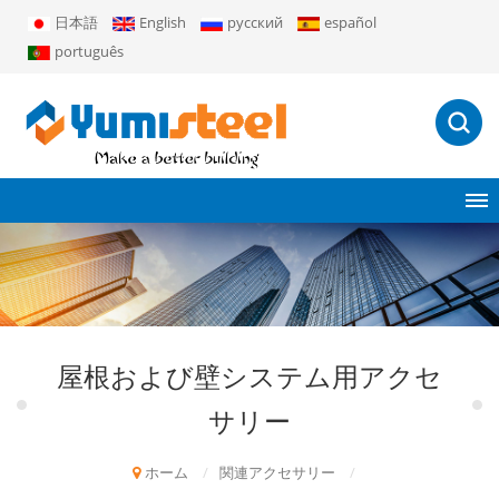
日本語
English
русский
español
português
屋根および壁システム用アクセ
サリー
ホーム
/
関連アクセサリー
/