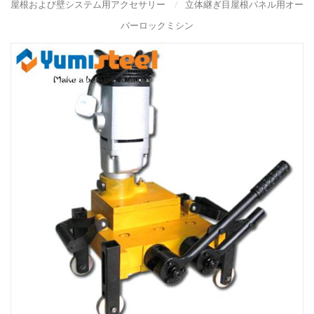
屋根および壁システム用アクセサリー
/
立体継ぎ目屋根パネル用オー
バーロックミシン