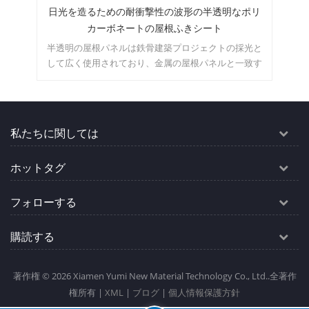
ポリ
壁と屋根の接続装飾用の金属製の軒のトリムと切
り妻の点滅
光と
ひさしのトリムと切妻の点滅は、金属の点滅範囲に属
亜
致す
し、建物の設計に合わせてさまざまな形状で設計でき
た
応じ
ます。関連する金属屋根または壁の注文がある場合
止
は、一緒に提供できます。
私たちに関しては
ホットタグ
フォローする
購読する
著作権 © 2026 Xiamen Yumi New Material Technology Co., Ltd..全著作
権所有 |
XML
|
ブログ
|
個人情報保護方針