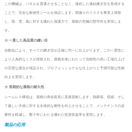
この機械は、パネルを貫通させることなく、連続した連結継ぎ目を形成する
ことで、完全な耐候性シールを保証します。雨漏りのリスクを事実上排除
し、雨、雪、風に対する優れた保護力で、屋根の究極の堅牢性を実現しま
す。
☆
一貫した高品質の縫い目
自動化により、すべての継ぎ目が正確に均一に仕上がります。この一貫性に
より人為的なミスが排除され、屋根全体にわたって信頼性の高い工場仕上げ
の完璧な接合が保証され、プロフェッショナルな仕上がりと予測可能な性能
向上を実現します。
☆
長期的な屋根の耐久性
シームレス構造は、屋根の寿命延長に直接貢献します。熱膨張、収縮、そし
て厳しい天候に対する全体的な耐性を向上させることで、メンテナンスの必
要性を軽減し、数十年にわたる優れた投資収益率を実現します。
製品の応用