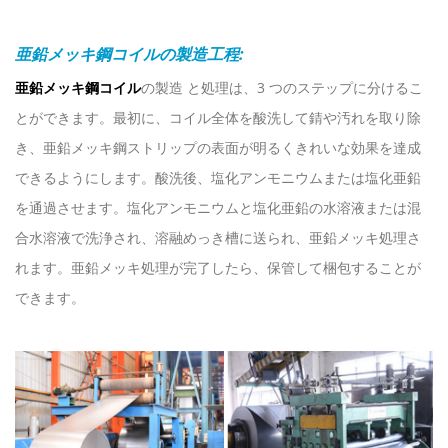
亜鉛メッキ鋼コイルの製造工程:
亜鉛メッキ鋼コイル
の製造
と処理は、3 つのステップに分けるこ
とができます。最初に、コイル全体を酸洗して錆や汚れを取り除
き、亜鉛メッキ鋼ストリップの表面が明るくきれいな効果を達成
できるようにします。酸洗後、塩化アンモニウムまたは塩化亜鉛
を通過させます。塩化アンモニウムと塩化亜鉛の水溶液または混
合水溶液で洗浄され、溶融めっき槽に送られ、亜鉛メッキ処理さ
れます。亜鉛メッキ処理が完了したら、保管して梱包することが
できます。