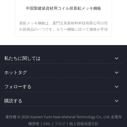
中国製建築資材用コイル状亜鉛メッキ鋼板
モ
で広
亜鉛メッキ鋼板は、厦門玉美新材料科技有限公司の売
モ
イズ
れ筋商品の一つです。カラー鋼板に比べて価格が手頃
ュ
です。また、亜鉛メッキ鋼板は耐候性に優れた鋼の一
カ
種で、冷間圧延鋼板の延長製品の中で生産量が最も多
く、最も広く使用されている製品でもあります。自動
車、建築、運輸、石油化学、軽工業、電機、商業、農
私たちに関しては
業、畜産、漁業など多くの業界で広く使用されてお
り、国家が支援する高効率鋼材、省エネ・省材料の新
ホットタグ
製品に挙げられています。 卸売業者として、厦門
YumiNewMaterialTechnology Co., Ltd. は自社工場を所
有しており、大量注文にもタイムリーに対応していま
フォローする
す。また、直接価格を提供してコストを削減します。
ご興味がございましたら、ぜひお問い合わせくださ
購読する
い。
著作権 © 2026 Xiamen Yumi New Material Technology Co., Ltd..全著作
権所有 |
XML
|
ブログ
|
個人情報保護方針