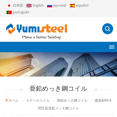
日本語
English
русский
español
português
亜鉛めっき鋼コイル
ホーム
/
スチールコイル
/
亜鉛めっき鋼コイル
/
建築材料冷
間圧延亜鉛メッキ鋼コイル