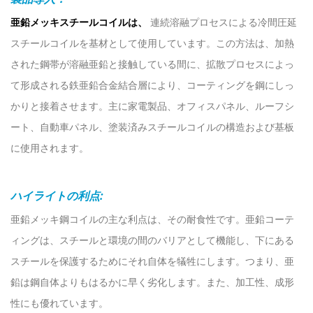
亜鉛メッキスチールコイルは、
連続溶融プロセスによる冷間圧延
スチールコイルを基材として使用しています。この方法は、加熱
された鋼帯が溶融亜鉛と接触している間に、拡散プロセスによっ
て形成される鉄亜鉛合金結合層により、コーティングを鋼にしっ
かりと接着させます。
主に家電製品、オフィスパネル、ルーフシ
ート、自動車パネル、塗装済みスチールコイルの構造および基板
に使用されます。
ハイライトの利点:
亜鉛メッキ鋼コイルの主な利点は、その耐食性です。亜鉛コーテ
ィングは、スチールと環境の間のバリアとして機能し、下にある
スチールを保護するためにそれ自体を犠牲にします。つまり、亜
鉛は鋼自体よりもはるかに早く劣化します。また、加工性、成形
性にも優れています。