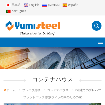
日本語
English
русский
español
português
コンテナハウス
ホーム
/
プレハブ建物
/
コンテナハウス
/
2階建てのプレハブ
フラットパック 家族ヴィラの家のための家