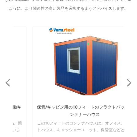
ように、より関連性の高い製品を選択するようアドバイスします。
働キ
保管/キャビン用の10フィートのフラクトパックコ
ンテナーハウス
、簡
この10フィートのコンテナハウスは、オフィス、ゲー
こ
ま
トハウス、キャッシャーユニット、保管室などとして
便利です。どのようなスペースにしたいのか自由に想