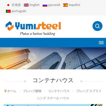
日本語
English
русский
español
português
コンテナハウス
ホーム
/
プレハブ建物
/
コンテナハウス
/
プレハブ スプライ
シング スチール ハウス