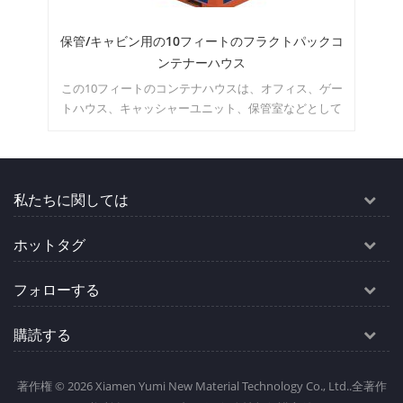
働キ
保管/キャビン用の10フィートのフラクトパックコ
ンテナーハウス
、簡
この10フィートのコンテナハウスは、オフィス、ゲー
こ
ま
トハウス、キャッシャーユニット、保管室などとして
便利です。どのようなスペースにしたいのか自由に想
像できます。moq：1セット
私たちに関しては
ホットタグ
フォローする
購読する
著作権 © 2026 Xiamen Yumi New Material Technology Co., Ltd..全著作