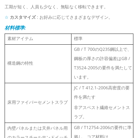
工期が短く、人員も少なく、無駄なく移転できます。
☆
カスタマイズ
: お好みに応じてさまざまなデザイン。
材料標準:
素材アイテム
標準
GB / T 700のQ235鋼以上で、
鋼板の厚さの許容偏差はGB /
構造鋼の特性
T3524-2005の要件を満たして
います。
JC / T 412.1-2006高密度の要
件を満たす
床用ファイバーセメントスラブ
非アスベスト繊維セメントス
ラブ。
GB / T12754-2006の要件に準
内壁パネルまたは天井パネル用
拠し、コア材料は
のカラースチールサンドイッチ