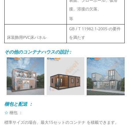
表面、ブローホール、仮溶
接、溶接の欠落、
等
GB / T 11982.1-2005 の要件
床装飾用PVC床パネル
を満たす
その他のコンテナハウスの設計 :
梱包と配送
：
☆
梱包
：
標準サイズの場合、最大15セットのコンテナ
を積載できます。