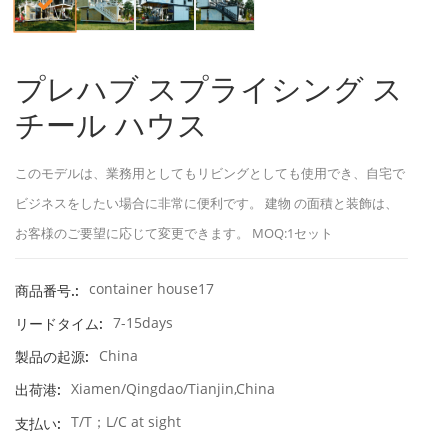
プレハブ スプライシング ス
チール ハウス
このモデルは、業務用としてもリビングとしても使用でき、自宅で
ビジネスをしたい場合に非常に便利です。 建物 の面積と装飾は、
お客様のご要望に応じて変更できます。 MOQ:1セット
container house17
商品番号.:
7-15days
リードタイム:
China
製品の起源:
Xiamen/Qingdao/Tianjin,China
出荷港:
T/T；L/C at sight
支払い: