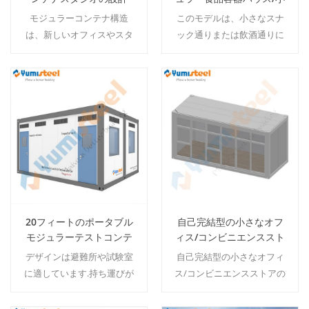
売店
モジュラーコンテナ構造
このモデルは、小さなスナ
は、新しいオフィスやスタ
ック通りまたは飲酒通りに
ジオを構築するための最速
することができます.顧客の
の方法です,オーダーメイド
要件に応じてレイアウトを
のオフィスデザインは、色,
変更できます. moq：1セッ
グレージング,備品や付属品,
ト.
続きを読む
続きを読む
想像力を解放するなど、ニ
ーズに合わせて調整できま
す… moq：1セット
20フィートのポータブル
自己完結型の小さなオフ
モジュラーテストコンテ
ィス/コンビニエンススト
ナハウス
ア
デザインは避難所や試験室
自己完結型の小さなオフィ
に適しています.持ち運びが
ス/コンビニエンスストアの
簡単で設置が簡単です.
コンテナハウス moq：1セ
MOQ：1セット.
ット