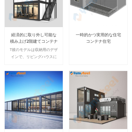
きます. カスタマイズされて
いるので、私た
経済的に取り外し可能な
一時的かつ実用的な住宅
積み上げ2階建てコンテナ
コンテナ住宅
ハウス
T彼のモデルは収納用のデザ
インで、リビングハウスに
もなります。 1階のガラスの
壁は、リビングルームに十
分な明るさを確保するのに
適しています。また、最上
続きを読む
続きを読む
階に大きな部屋を個別に配
置することもできます。 お
客様のご要望に応じてレイ
アウトを変更す�