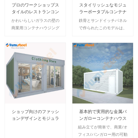
プロのワークショップス
スタイリッシュなモジュ
タイルのレストランコン
ラーポータブルコンテナ
テナハウジング
ハウス
かわいらしいガラスの壁の
鉄骨とサンドイッチパネル
商業用コンテナハウジング
で作られたこのモデルは、
は、人々を快適に感じさせ
レストランとしても使用で
る透明な視野につながりま
き、生活も可能です.
す。 MOQ：1セット
MOQ：1セット.
続きを読む
続きを読む
ショップ向けのファッシ
基本的で実用的な金属バ
ョンデザインとモジュラ
ンガローコンテナハウス
ーコンテナハウス
組み立てが簡単で、商業/オ
フィス/バンガロー用の可動