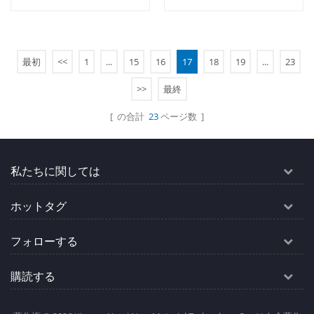
式ハウジングです. . MOQ：
1セット.
最初
<<
1
...
15
16
17
18
19
...
23
続きを読む
続きを読む
>>
最終
[ の合計
23
ページ数 ]
私たちに関しては
ホットタグ
フォローする
購読する