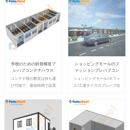
続きを読む
続きを読む
学校のための鉄骨構造プ
ショッピングモールのフ
レハブコンテナハウス
ァッションプレハブコン
テナハウス
コンテナ校の教室は持ち運
ショッピングモール/オフィ
び可能で、最短時間で設置
ス/工場サイズのプレハブ住
が非常に簡単です.スチール
宅のための巨大なスペース.
とサンドイッチパネルで構
MOQ：1セット
築されています. 安価な鉄骨
構造のコンテナ校舎を獲得
続きを読む
続きを読む
するために、より少ない費
用と時間を支払うことがで