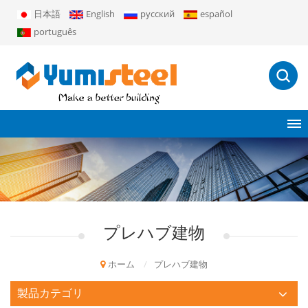
日本語
English
русский
español
português
プレハブ建物
ホーム
/
プレハブ建物
製品カテゴリ