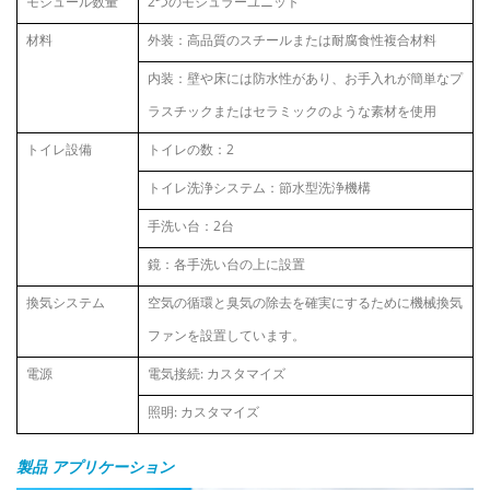
モジュール数量
2つのモジュラーユニット
材料
外装：高品質のスチールまたは耐腐食性複合材料
内装：壁や床には防水性があり、お手入れが簡単なプ
ラスチックまたはセラミックのような素材を使用
トイレ設備
トイレの数：2
トイレ洗浄システム：節水型洗浄機構
手洗い台：2台
鏡：各手洗い台の上に設置
換気システム
空気の循環と臭気の除去を確実にするために機械換気
ファンを設置しています。
電源
電気接続:
カスタマイズ
照明:
カスタマイズ
製品
アプリケーション