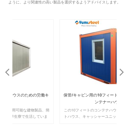
ように、より関連性の高い製品を選択するようアドバイスします。
働キ
保管/キャビン用の10フィートのフラクトパックコ
ンテナーハウス
、簡
この10フィートのコンテナハウスは、オフィス、ゲー
こ
ま
トハウス、キャッシャーユニット、保管室などとして
便利です。どのようなスペースにしたいのか自由に想