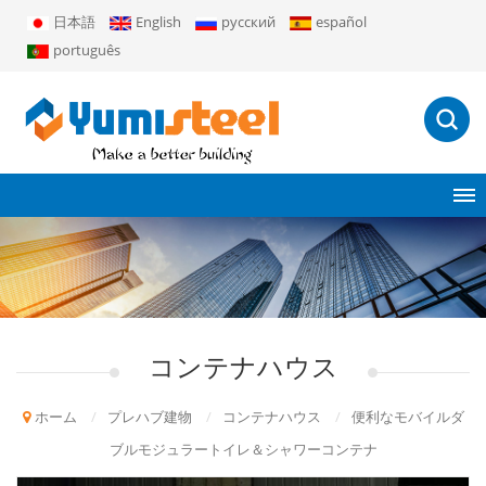
日本語
English
русский
español
português
コンテナハウス
ホーム
/
プレハブ建物
/
コンテナハウス
/
便利なモバイルダ
ブルモジュラートイレ＆シャワーコンテナ