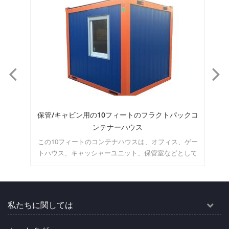
働キ
保管/キャビン用の10フィートのフラクトパックコ
ンテナーハウス
、簡
この10フィートのコンテナハウスは、オフィス、ゲー
こ
ま
トハウス、キャッシャーユニット、保管室などとして
便利です。どのようなスペースにしたいのか自由に想
像できます。moq：1セット
私たちに関しては