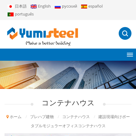
日本語
English
русский
español
português
コンテナハウス
ホーム
/
プレハブ建物
/
コンテナハウス
/
建設現場向けポー
タブルモジュラーオフィスコンテナハウス