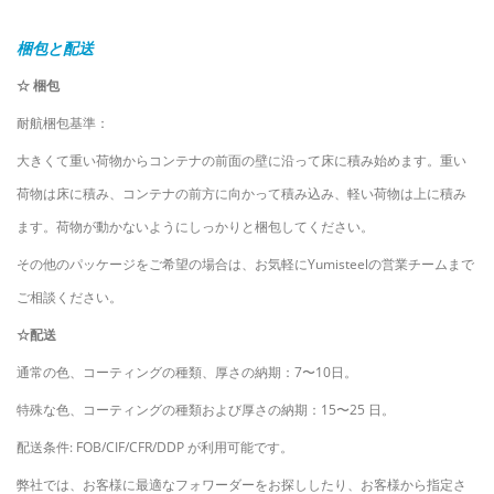
梱包と配送
☆ 梱包
耐航梱包基準：
大きくて重い荷物からコンテナの前面の壁に沿って床に積み始めます。重い
荷物は床に積み、コンテナの前方に向かって積み込み、軽い荷物は上に積み
ます。荷物が動かないようにしっかりと梱包してください。
その他のパッケージをご希望の場合は、お気軽にYumisteelの営業チームまで
ご相談ください。
☆配送
通常の色、コーティングの種類、厚さの納期：7〜10日。
特殊な色、コーティングの種類および厚さの納期：15〜25 日。
配送条件: FOB/CIF/CFR/DDP が利用可能です。
弊社では、お客様に最適なフォワーダーをお探ししたり、お客様から指定さ