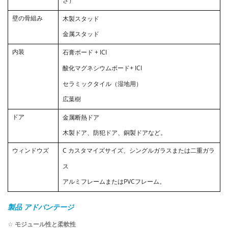
さ）
壁の骨組み
木製スタッド
金属スタッド
内装
石膏ボード + ICI
酸化マグネシウムボード+ ICI
セラミックタイル（湿地用）
広葉樹
ドア
金属断熱ドア
木製ドア、防犯ドア、銅製ドアなど。
ウィンドウズ
C
カスタマイズサイズ、シングルガラスまたは二重ガラ
ス
アルミフレームまたはPVCフレーム。
製品
アドバンテージ
☆
モジュール性と柔軟性