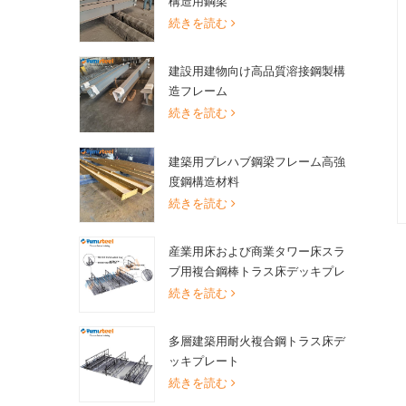
構造用鋼梁
続きを読む
建設用建物向け高品質溶接鋼製構
造フレーム
続きを読む
建築用プレハブ鋼梁フレーム高強
度鋼構造材料
続きを読む
産業用床および商業タワー床スラ
ブ用複合鋼棒トラス床デッキプレ
ート
続きを読む
多層建築用耐火複合鋼トラス床デ
ッキプレート
続きを読む