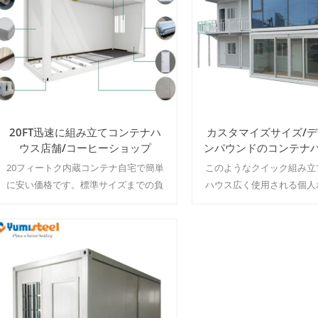
20FT迅速に組み立てコンテナハ
カスタマイズサイズ/
ウス店舗/コーヒーショップ
ンパウンドのコンテナ
のルーム
20フィートク内蔵コンテナ自宅で簡単
このようなクイック組み立
に安い価格です。標準サイズまでの負
ハウス広く使用される個人
荷を最大15台一高40キューブ容器。
テル、オフィスビル、店舗
MOQ:1セット
ィラ、倉庫、ワークショップ.
セット
続きを読む
続きを読む