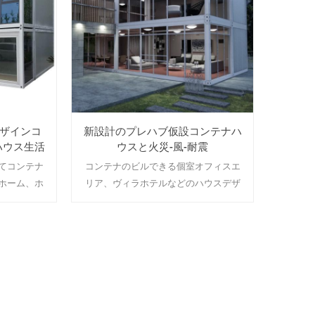
デザインコ
新設計のプレハブ仮設コンテナハ
ハウス生活
ウスと火災-風-耐震
てコンテナ
コンテナのビルできる個室オフィスエ
ホーム、ホ
リア、ヴィラホテルなどのハウスデザ
、店舗、ヴ
インスタマイズできます。 MOQ:1セッ
 MOQ:1
ト
続きを読む