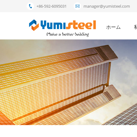
+86-592-6095031
manager@yumisteel.com
ホーム