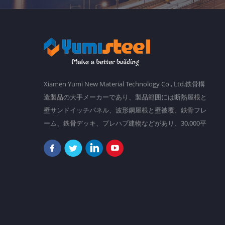
Xiamen Yumi New Material Technology Co., Ltd.鉄骨構
造製品の大手メーカーであり、製品範囲には断熱屋根と
壁サンドイッチパネル、波形鋼屋根と壁被覆、鉄骨フレ
ーム、鉄骨デッキ、プレハブ建物などがあり、30,000平
方メートルの主要工場があり、 2,000人以上のスタッ
フ。 私たちの目標は、勤勉さと知恵でより良い世界を
作ることです。現在、当社の製品は南アメリカ、東南ア
ジア、オセアニア、アフリカなどに輸出されています。
「決して創造的で変更可能であるために、決して落ち着
かない。」それは私たちが常にフォローしていることで
あり、お客様のためにますます創造的になろうとしてい