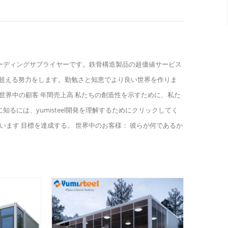
界の鉄骨構造製品のリーディングサプライヤーです。鉄骨構造製品の超価値サービス
超える努力をします。勤勉さと知恵でより良い世界を作りま
タッフ 世界中の顧客 年間売上高 私たちの創造性を示すために、私た
るには、yumisteel開発を理解するためにクリックしてく
きています 目標を達成する。 世界中のお客様： 彼らが何であるか