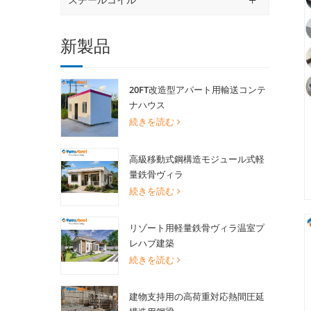
新製品
20FT改造型アパート用輸送コンテ
ナハウス
続きを読む
高級移動式鋼構造モジュール式軽
量鉄骨ヴィラ
続きを読む
リゾート用軽量鉄骨ヴィラ温室プ
レハブ建築
続きを読む
建物支持用の高荷重対応熱間圧延