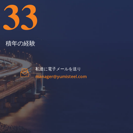
33
積年の経験
私達に電子メールを送り
manager@yumisteel.com