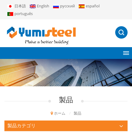
日本語
English
русский
español
português
製品
ホーム
/
製品
製品カテゴリ