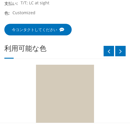
T/T; LC at sight
支払い:
Customized
色:
今コンタクトしてください
利用可能な色