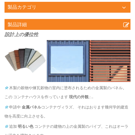
製品カテゴリ
製品詳細
設計上の優位性
☆
木製の穀物や煉瓦穀物の室内に塗布されるための金属製のパネル。
この コンテナハウスを作っています
現代の外観
; ..
☆
申請中
金属パネル
コンテナヴィラズ、 それはおります幾何学的建造
物を高度に向上させる。
☆
追加
明るい色
コンテナの建物の上の金属製のパイプ、これはオーラ