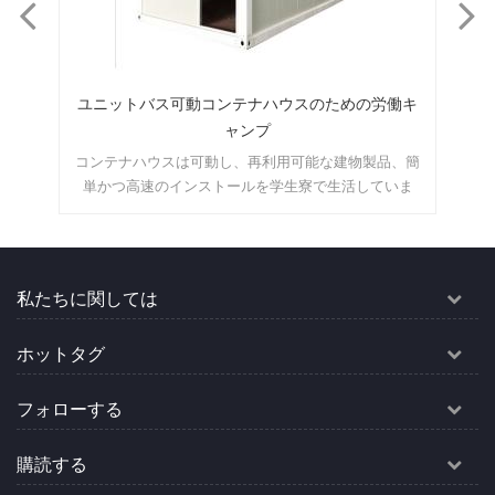
ンテ
ユニットバス可動コンテナハウスのための労働キ
保
ャンプ
延鋼
コンテナハウスは可動し、再利用可能な建物製品、簡
こ
ネル
単かつ高速のインストールを学生寮で生活していま
ト
す。 MOQ:1セット
便
私たちに関しては
ホットタグ
フォローする
購読する