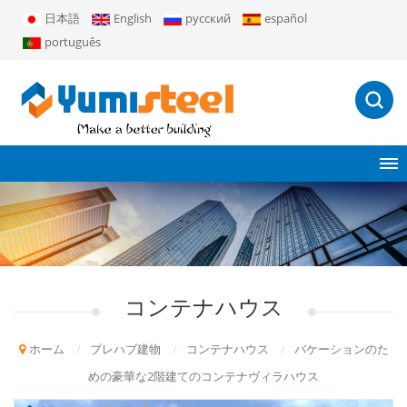
日本語
English
русский
español
português
コンテナハウス
ホーム
/
プレハブ建物
/
コンテナハウス
/
バケーションのた
めの豪華な2階建てのコンテナヴィラハウス