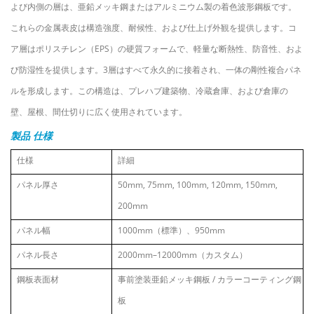
よび内側の層は、亜鉛メッキ鋼またはアルミニウム製の着色波形鋼板です。
これらの金属表皮は構造強度、耐候性、および仕上げ外観を提供します。コ
ア層はポリスチレン（EPS）の硬質フォームで、軽量な断熱性、防音性、およ
び防湿性を提供します。3層はすべて永久的に接着され、一体の剛性複合パネ
ルを形成します。この構造は、プレハブ建築物、冷蔵倉庫、および倉庫の
壁、屋根、間仕切りに広く使用されています。
製品
仕様
仕様
詳細
パネル厚さ
50mm, 75mm, 100mm, 120mm, 150mm,
200mm
パネル幅
1000mm（標準）、950mm
パネル長さ
2000mm
–
12000mm（カスタム）
鋼板表面材
事前塗装亜鉛メッキ鋼板 / カラーコーティング鋼
板