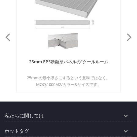
家のための50mmの軽量epsサンドイッチ壁パネル
7
サンドイッチパネルは、3層の材料で作られた1つの構
造です。2つの比較的薄いスチールスキン層の間に低密
色
度のコアが挿入された材料です。 moq：500m²の色と
サイズ
私たちに関しては
ホットタグ