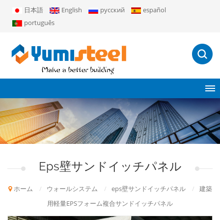
日本語
English
русский
español
português
Eps壁サンドイッチパネル
ホーム
/
ウォールシステム
/
eps壁サンドイッチパネル
/
建築
用軽量EPSフォーム複合サンドイッチパネル