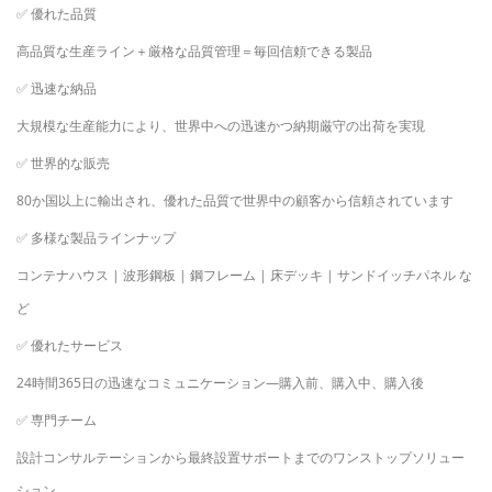
✅
優れた品質
高品質な生産ライン＋厳格な品質管理＝毎回信頼できる製品
✅
迅速な納品
大規模な生産能力により、世界中への迅速かつ納期厳守の出荷を実現
✅
世界的な販売
80か国以上に輸出され、優れた品質で世界中の顧客から信頼されています
✅
多様な製品ラインナップ
コンテナハウス | 波形鋼板 | 鋼フレーム | 床デッキ | サンドイッチパネル な
ど
✅
優れたサービス
24時間365日の迅速なコミュニケーション
—
購入前、購入中、購入後
✅
専門チーム
設計コンサルテーションから最終設置サポートまでのワンストップソリュー
ション。