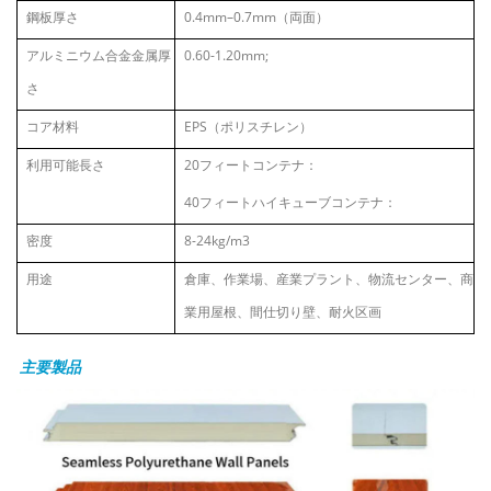
鋼板厚さ
0.4mm
–
0.7mm（両面）
アルミニウム合金金属厚
0.60-1.20mm;
さ
コア材料
EPS
（
ポリスチレン
）
利用可能長さ
20フィートコンテナ：
40フィートハイキューブコンテナ：
密度
8-24kg/m3
用途
倉庫、作業場、産業プラント、物流センター、商
業用屋根、間仕切り壁、耐火区画
主要製品