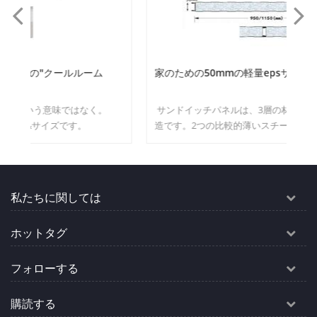
家のための50mmの軽量epsサンドイッチ壁パネル
7
サンドイッチパネルは、3層の材料で作られた1つの構
造です。2つの比較的薄いスチールスキン層の間に低密
色
度のコアが挿入された材料です。 moq：500m²の色と
サイズ
私たちに関しては
ホットタグ
フォローする
購読する