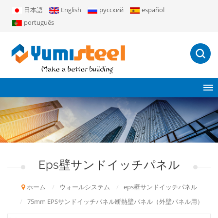
日本語
English
русский
español
português
Eps壁サンドイッチパネル
ホーム
/
ウォールシステム
/
eps壁サンドイッチパネル
/
75mm EPSサンドイッチパネル断熱壁パネル（外壁パネル用）