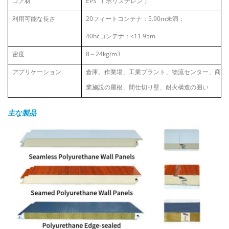
コア材
EPS
（
ポリスチレン
）
利用可能な長さ
20フィートコンテナ：5.90m未満；
40hcコンテナ：<11.95m
密度
8～24kg/m3
アプリケーション
倉庫、作業場、工業プラント、物流センター、商
業施設の屋根、間仕切り壁、耐火構造の囲い
主な製品