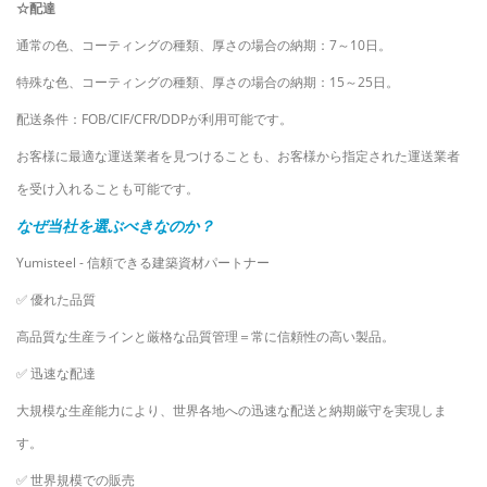
☆配達
通常の色、コーティングの種類、厚さの場合の納期：7～10日。
特殊な色、コーティングの種類、厚さの場合の納期：15～25日。
配送条件：FOB/CIF/CFR/DDPが利用可能です。
お客様に最適な運送業者を見つけることも、お客様から指定された運送業者
を受け入れることも可能です。
なぜ当社を選ぶべきなのか？
Yumisteel - 信頼できる建築資材パートナー
✅
優れた品質
高品質な生産ラインと厳格な品質管理＝常に信頼性の高い製品。
✅
迅速な配達
大規模な生産能力により、世界各地への迅速な配送と納期厳守を実現しま
す。
✅
世界規模での販売