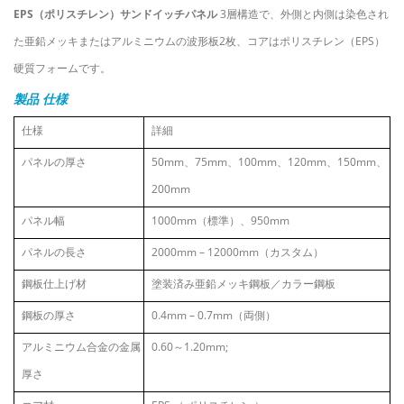
EPS（ポリスチレン）サンドイッチパネル
3層構造で、外側と内側は染色され
た亜鉛メッキまたはアルミニウムの波形板2枚、コアはポリスチレン（EPS）
硬質フォームです。
製品
仕様
仕様
詳細
パネルの厚さ
50mm、75mm、100mm、120mm、150mm、
200mm
パネル幅
1000mm（標準）、950mm
パネルの長さ
2000mm
–
12000mm（カスタム）
鋼板仕上げ材
塗装済み亜鉛メッキ鋼板／カラー鋼板
鋼板の厚さ
0.4mm
–
0.7mm（両側）
アルミニウム合金の金属
0.60～1.20mm;
厚さ