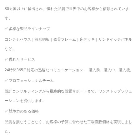
80カ国以上に輸出され、優れた品質で世界中のお客様から信頼されていま
す。
✅
多様な製品ラインナップ
コンテナハウス｜波形鋼板｜鉄骨フレーム｜床デッキ｜サンドイッチパネル
など。
✅
優れたサービス
24時間365日対応の迅速なコミュニケーション
—
購入前、購入中、購入後。
✅
プロフェッショナルチーム
設計コンサルティングから最終的な設置サポートまで、ワンストップソリュ
ーションを提供します。
✅
競争力のある価格
品質を損なうことなく、お客様の予算に合わせた工場直販価格を実現しまし
た。