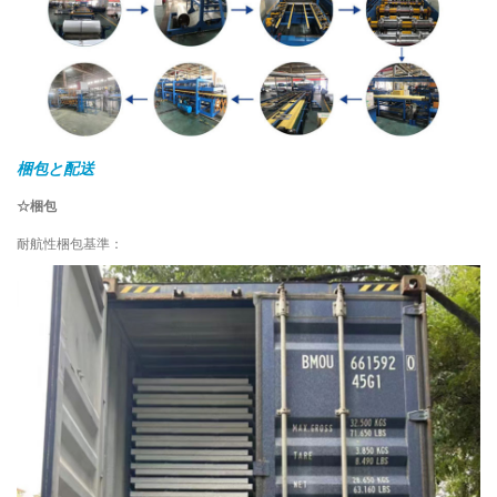
梱包と配送
☆梱包
耐航性梱包基準：