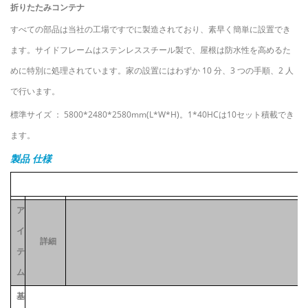
折りたたみコンテナ
すべての部品は当社の工場ですでに製造されており、素早く簡単に設置でき
ます。サイドフレームはステンレススチール製で、屋根は防水性を高めるた
めに特別に処理されています。家の設置にはわずか 10 分、3 つの手順、2 人
で行います。
標準サイズ
：
5800*2480*2580mm(L*W*H)。1*40HCは10セット積載でき
ます。
製品
仕様
ア
イ
詳細
テ
ム
基