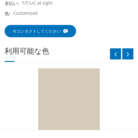
T/T;L/C at sight
支払い:
Customized
色:
今コンタクトしてください
利用可能な色