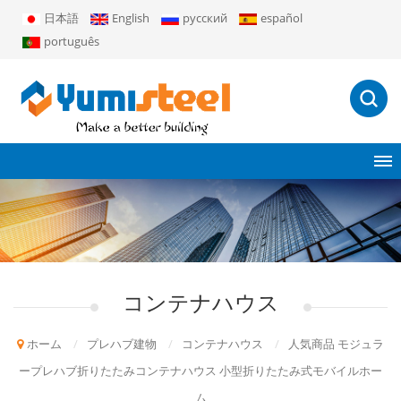
日本語
English
русский
español
português
コンテナハウス
ホーム
/
プレハブ建物
/
コンテナハウス
/
人気商品 モジュラ
ープレハブ折りたたみコンテナハウス 小型折りたたみ式モバイルホー
ム