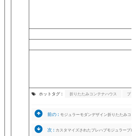
ホットタグ :
折りたたみコンテナハウス
プレ
前の :
モジュラーモダンデザイン折りたたみコン
次 :
カスタマイズされたプレハブモジュラープレ