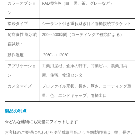
カラーオプショ
RAL標準色（白、黒、茶、グレーなど）
ン
接続タイプ
シーラント付き重ね継ぎ目／雨樋接続ブラケット
耐腐食性
塩水噴
200～500時間（コーティングの種類による）
霧試験：
動作温度
-30℃～+120℃
アプリケーショ
工業用屋根、倉庫の軒下、商業ビル、農業用納
ン
屋、住宅、物流センター
カスタマイズ
プロファイル形状、長さ、厚さ、コーティング重
量、色、エンドキャップ、雨樋出口
製品の利点
☆どんな建物にも完璧にフィットします
お客様のご要望に合わせた冷間成形亜鉛メッキ鋼製雨樋は、幅、長さ、