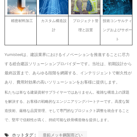
精密材料加工
カスタム構造設
プロジェクト管
技術コンサルティ
計
理と設置
ングおよびサポー
ト
Yumisteelは、建設業界におけるイノベーションを推進することに尽力
する総合建設ソリューションプロバイダーです。当社は、初期設計から
最終設置まで、あらゆる段階を網羅する、インテリジェントで耐久性が
あり、費用対効果の高いソリューションをお客様に提供します。
私たちは単なる建築資材サプライヤーではありません。複雑な構造上の課題
を解決する、お客様の戦略的なエンジニアリングパートナーです。高度な製
造技術、厳格な品質管理、そして専門的なプロジェクト調整を統合すること
で、堅牢で信頼性が高く、持続可能な鉄骨構造物を提供します。
ホットタグ :
亜鉛メッキ鋼製雨どい