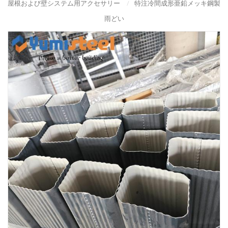
屋根および壁システム用アクセサリー
/
特注冷間成形亜鉛メッキ鋼製
雨どい