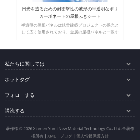
衝撃性の波形の半透明なポリ
壁と屋根の接続装飾用の金属製の軒
トの屋根ふきシート
り妻の点滅
鉄骨建築プロジェクトの採光と
ひさしのトリムと切妻の点滅は、金属
り、金属の屋根パネルと一致す
し、建物の設計に合わせてさまざまな
あり、注文の建物の要件に応じ
ます。関連する金属屋根または壁の
供できます。
は、一緒に提供できます
私たちに関しては
ホットタグ
フォローする
購読する
著作権 © 2026 Xiamen Yumi New Material Technology Co., Ltd..全著作
権所有 |
XML
|
ブログ
|
個人情報保護方針