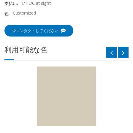
T/T;L/C at sight
支払い:
Customized
色:
今コンタクトしてください
利用可能な色