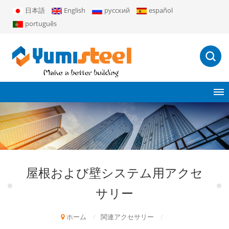
日本語
English
русский
español
português
屋根および壁システム用アクセ
サリー
ホーム
/
関連アクセサリー
/