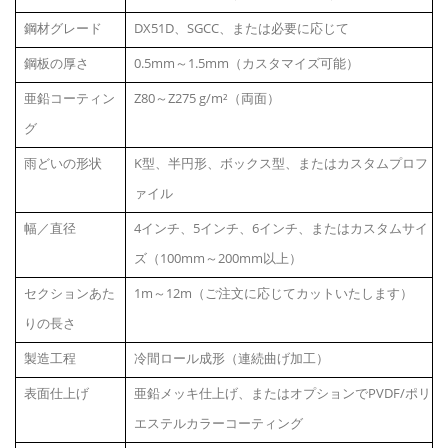
鋼材グレード
DX51D、SGCC、または必要に応じて
鋼板の厚さ
0.5mm～1.5mm（カスタマイズ可能）
亜鉛コーティン
Z80～Z275 g/m²（両面）
グ
雨どいの形状
K型、半円形、ボックス型、またはカスタムプロフ
ァイル
幅／直径
4インチ、5インチ、6インチ、またはカスタムサイ
ズ（100mm～200mm以上）
セクションあた
1m～12m（ご注文に応じてカットいたします）
りの長さ
製造工程
冷間ロール成形（連続曲げ加工）
表面仕上げ
亜鉛メッキ仕上げ、またはオプションでPVDF/ポリ
エステルカラーコーティング