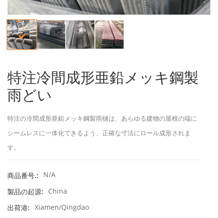
特注冷間成形亜鉛メッキ鋼製
雨どい
特注の冷間成形亜鉛メッキ鋼製雨樋は、あらゆる建物の屋根の端に
シームレスに一体化できるよう、正確な寸法にロール成形されま
す。
N/A
商品番号.:
China
製品の起源:
Xiamen/Qingdao
出荷港: