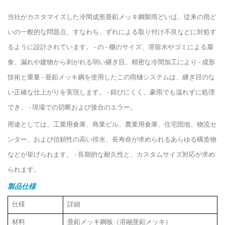
当社がカスタマイズした冷間成形亜鉛メッキ鋼製雨どいは、従来の雨ど
いの一般的な問題点、すなわち、ずれによる取り付け不良などに対処す
るように設計されています。
-
の
-
棚のサイズ、滞留水やゴミによる腐
食、漏れや建物から剥がれる弱い継ぎ目。精密な冷間加工により
-
成形
技術と重量
-
亜鉛メッキ鋼を使用したこの雨樋システムは、継ぎ目のな
い正確な仕上がりを実現します。
-
錆びにくく、豪雨でも溢れずに処理
でき、
-
現場での切断および接合のエラー。
用途としては、工業用倉庫、商業ビル、農業用倉庫、住宅団地、物流セ
ンター、および信頼性の高い排水、長寿命が求められるあらゆる構造物
などが挙げられます。
-
長期的な耐久性と、カスタムサイズ対応が求め
られます。
製品仕様
仕様
詳細
材料
亜鉛メッキ鋼板（溶融亜鉛メッキ）