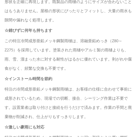
形状を正確に再現します。既製品の雨樋のようにサイズが合わないこと
はもうありません。屋根の形状にぴったりとフィットし、大量の雨水も
隙間や漏れなく処理します。
☆錆びずに何年も持ちます
この特注冷間成形亜鉛メッキ鋼製雨樋は、溶融亜鉛めっき（Z80～
Z275）を採用しています。塗装された雨樋やアルミ製の雨樋よりも、
雨、雪、溜まった水に対する耐性がはるかに優れています。剥がれや腐
食がなく、頻繁な交換も不要です。
☆インストール時間を節約
特注の冷間成形亜鉛メッキ鋼製雨樋は、お客様の仕様に合わせて事前に
成形されているため、現場での切断、接合、シーリング作業は不要で
す。設置業者は取り付けと接続を行うだけで済みます。作業の手間と廃
棄物が削減され、仕上がりもすっきりします。
☆激しい豪雨にも対応