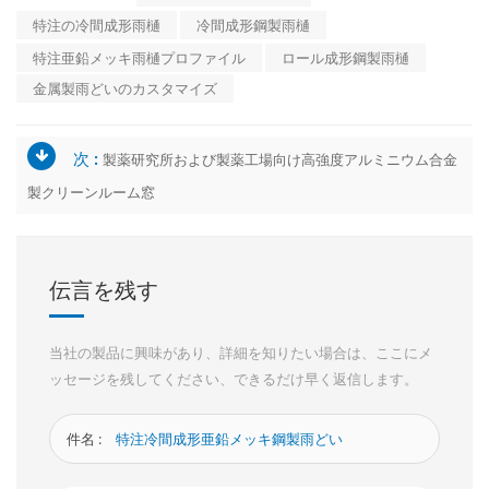
特注の冷間成形雨樋
冷間成形鋼製雨樋
特注亜鉛メッキ雨樋プロファイル
ロール成形鋼製雨樋
金属製雨どいのカスタマイズ
次 :
製薬研究所および製薬工場向け高強度アルミニウム合金
製クリーンルーム窓
伝言を残す
当社の製品に興味があり、詳細を知りたい場合は、ここにメ
ッセージを残してください、できるだけ早く返信します。
件名 :
特注冷間成形亜鉛メッキ鋼製雨どい