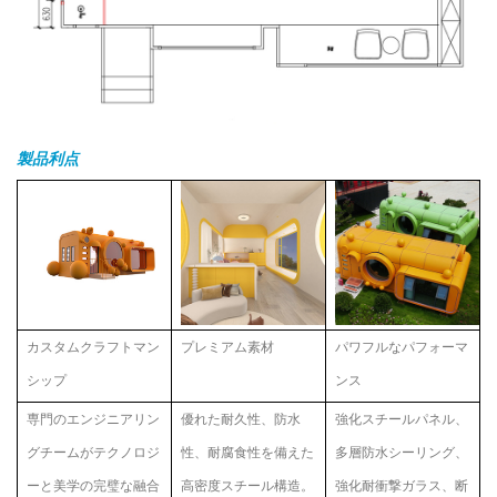
製品
利点
カスタムクラフトマン
プレミアム素材
パワフルなパフォーマ
シップ
ンス
専門のエンジニアリン
優れた耐久性、防水
強化スチールパネル、
グチームがテクノロジ
性、耐腐食性を備えた
多層防水シーリング、
ーと美学の完璧な融合
高密度スチール構造。
強化耐衝撃ガラス、断