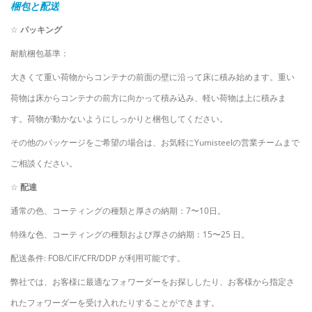
梱包と配送
☆
パッキング
耐航梱包基準：
大きくて重い荷物からコンテナの前面の壁に沿って床に積み始めます。重い
荷物は床からコンテナの前方に向かって積み込み、軽い荷物は上に積みま
す。荷物が動かないようにしっかりと梱包してください。
その他のパッケージをご希望の場合は、お気軽にYumisteelの営業チームまで
ご相談ください。
☆
配達
通常の色、コーティングの種類と厚さの納期：7〜10日。
特殊な色、コーティングの種類および厚さの納期：15〜25 日。
配送条件: FOB/CIF/CFR/DDP が利用可能です。
弊社では、お客様に最適なフォワーダーをお探ししたり、お客様から指定さ
れたフォワーダーを受け入れたりすることができます。