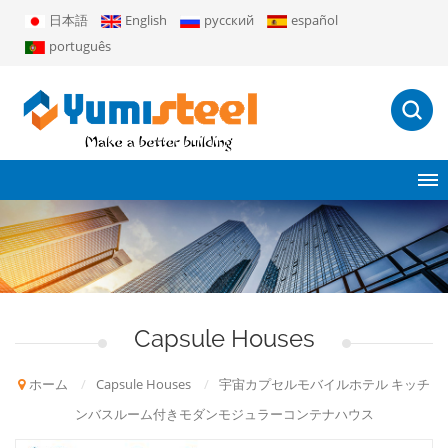
日本語
English
русский
español
português
Capsule Houses
ホーム
/
Capsule Houses
/
宇宙カプセルモバイルホテル キッチ
ンバスルーム付きモダンモジュラーコンテナハウス