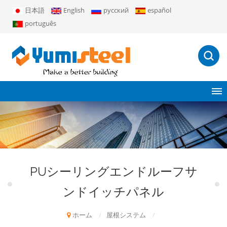
日本語
English
русский
español
português
PUシーリングエンドルーフサ
ンドイッチパネル
ホーム
/
屋根システム
/