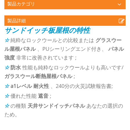
製品カテゴリ
製品詳細
サンドイッチ板屋根の特性
☆
純粋なロックウールとの比較または
グラスウー
ル屋根パネル
、PUシーリングエンド付き、
パネル
強度
非常に改善されています
;
☆
防水
性能も純粋なロックウールよりも高いです/
ガラスウール断熱屋根パネル
;
☆
a1レベル
耐火性
、240分の火災試験報告書;
☆
優れた性能
遮音
;
☆
の種類
天井サンドイッチパネル
あなたの選択の
ため。