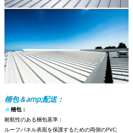
梱包＆amp;配送：
☆
梱包：
耐航性のある梱包基準：
ルーフパネル表面を保護するための両側のPVC;