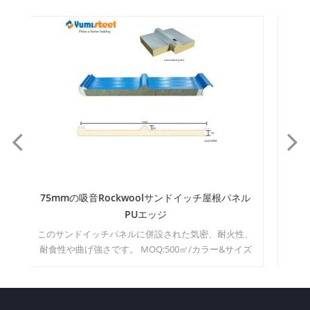
ネル
100mm4ブPUシールRockwoolサンドイッチパネ
7
ルの屋根
性、
季肋骨および可視ジョイントが仕込まれており、ファ
P
イズ
サードの特徴このパネル100MM厚の製品をハイライト
します。 500M 2 色&サイズ