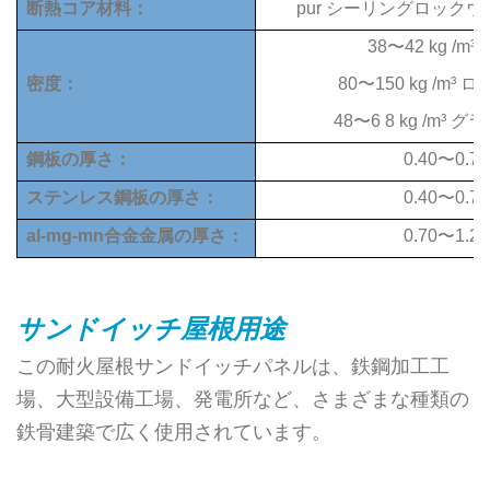
断熱コア材料：
pur
シーリングロックウ
38〜42 kg /m³
p
密度：
80〜150
kg /m³
ロッ
48〜6
8
kg /m³
グラ
鋼板の厚さ：
0.40〜0.7
ステンレス鋼板の厚さ：
0.40〜0.7
al-mg-mn合金金属の厚さ：
0.70〜1.2
サンドイッチ屋根用途
この耐火屋根サンドイッチパネルは、鉄鋼加工工
場、大型設備工場、発電所など、さまざまな種類の
鉄骨建築で広く使用されています。