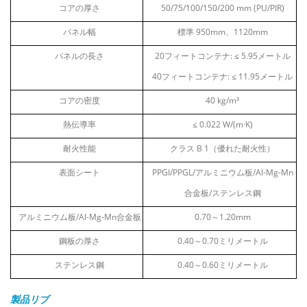
コアの厚さ
50/75/100/150/200
mm (PU/PIR)
パネル幅
標準
950mm、1120mm
パネルの長さ
20フィートコンテナ:
≤
5.95メートル
40フィートコンテナ:
≤
11.95メートル
コアの密度
40
kg/m³
熱伝導率
≤ 0.022 W/(m·K)
耐火性能
クラス
B
1（優れた耐火性）
表面シート
PPGI/PPGL/アルミニウム板/Al-Mg-Mn
合金板/ステンレス鋼
アルミニウム板/Al-Mg-Mn合金板
0.70～1.20mm
鋼板の厚さ
0.40～0.70ミリメートル
ステンレス鋼
0.40～0.60ミリメートル
製品リブ