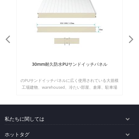
イ
30mm耐久防水PUサンドイッチパネル
仕切
外
のPUサンドイッチパネルに広く使用されている大規模
35m
ョ
工場建物、warehoused、冷たい部屋、倉庫、駐車場
10
ズ
に掛け流、展示ホール、体育館などの MOQ:500M2/カ
ラー&サイズ
私たちに関しては
ホットタグ