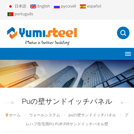
日本語
English
русский
español
português
Puの壁サンドイッチパネル
ホーム
/
ウォールシステム
/
puの壁サンドイッチパネル
/
プ
レハブ住宅用PU PUR PIRサンドイッチパネル壁