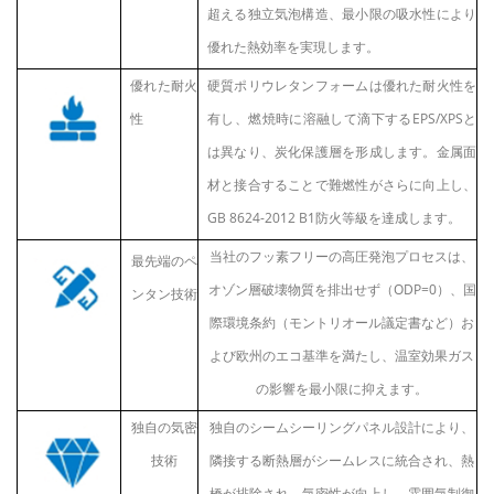
超える独立気泡構造、最小限の吸水性により
優れた熱効率を実現します。
優れた耐火
硬質ポリウレタンフォームは優れた耐火性を
性
有し、燃焼時に溶融して滴下するEPS/XPSと
は異なり、炭化保護層を形成します。金属面
材と接合することで難燃性がさらに向上し、
GB 8624-2012 B1防火等級を達成します。
当社のフッ素フリーの高圧発泡プロセスは、
最先端のペ
オゾン層破壊物質を排出せず（ODP=0）、国
ンタン技術
際環境条約（モントリオール議定書など）お
よび欧州のエコ基準を満たし、温室効果ガス
の影響を最小限に抑えます。
独自の気密
独自のシームシーリングパネル設計により、
技術
隣接する断熱層がシームレスに統合され、熱
橋が排除され、気密性が向上し、雰囲気制御