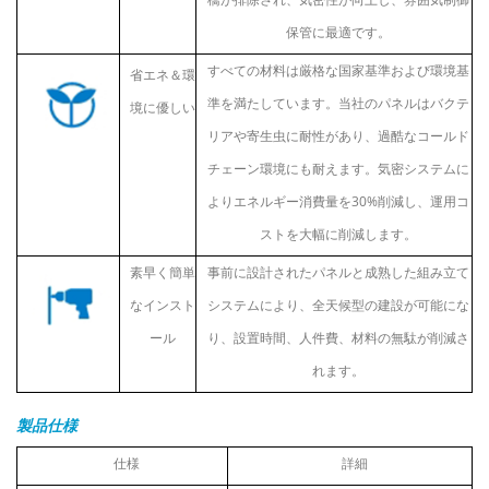
保管に最適です。
すべての材料は厳格な国家基準および環境基
省エネ＆環
準を満たしています。当社のパネルはバクテ
境に優しい
リアや寄生虫に耐性があり、過酷なコールド
チェーン環境にも耐えます。気密システムに
よりエネルギー消費量を30%削減し、運用コ
ストを大幅に削減します。
素早く簡単
事前に設計されたパネルと成熟した組み立て
なインスト
システムにより、全天候型の建設が可能にな
ール
り、設置時間、人件費、材料の無駄が削減さ
れます。
製品仕様
仕様
詳細