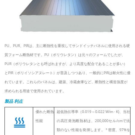
PU、PUR、PIRは、主に断熱性を重視してサンドイッチパネルに使用される硬
質フォーム断熱材です。PU（ポリウレタン）は元々のフォームでしたが、
PUR（ポリウレタンとも呼ばれますが、より高度な配合であることが多い）
とPIR（ポリイソシアヌレート）が普及しつつあり、一般的にPIRは耐火性に優
れています。これらのパネルは、建築、冷蔵倉庫など、断熱性と構造強度が
求められる用途で使用されています。
製品
利点
優れた断熱
超低熱伝導率（0.019～0.022 W/m
·
K)、当社
性能
の高圧発泡断熱材は、200,000セル/cmで比
類のない性能を発揮します。
³
密度、97%を