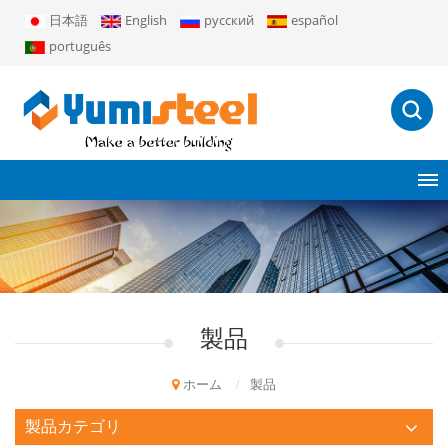
日本語
English
русский
español
português
製品
ホーム
/
製品
製品カテゴリ