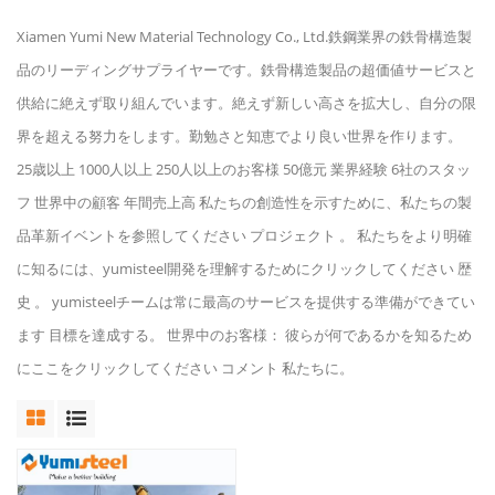
Xiamen Yumi New Material Technology Co., Ltd.鉄鋼業界の鉄骨構造製
品のリーディングサプライヤーです。鉄骨構造製品の超価値サービスと
供給に絶えず取り組んでいます。絶えず新しい高さを拡大し、自分の限
界を超える努力をします。勤勉さと知恵でより良い世界を作ります。
25歳以上 1000人以上 250人以上のお客様 50億元 業界経験 6社のスタッ
フ 世界中の顧客 年間売上高 私たちの創造性を示すために、私たちの製
品革新イベントを参照してください プロジェクト 。 私たちをより明確
に知るには、yumisteel開発を理解するためにクリックしてください 歴
史 。 yumisteelチームは常に最高のサービスを提供する準備ができてい
ます 目標を達成する。 世界中のお客様： 彼らが何であるかを知るため
にここをクリックしてください コメント 私たちに。