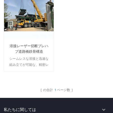
溶接レーザー切断プレハ
ブ道路橋鉄骨構造
シームレスな溶接と迅速な
組み立てが可能な、精密レ
ーザーカット部品を使用し
たプレハブ道路橋の鉄骨構
造。
[ の合計
1
ページ数 ]
続きを読む
私たちに関しては