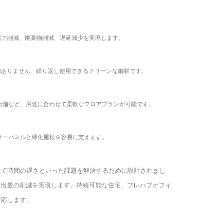
労力削減、廃棄物削減、遅延減少を実現します。
切ありません。繰り返し使用できるクリーンな鋼材です。
店舗など、用途に合わせて柔軟なフロアプランが可能です。
ラーパネルと緑化屋根を容易に支えます。
立て時間の遅さといった課題を解決するために設計されまし
排出量の削減を実現します。持続可能な住宅、プレハブオフィ
対応します。