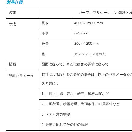
製品仕様
名前
パーファブリケーション
鋼鉄
S
長さ
4000～15000mm
寸法
厚さ
6-40mm
身長
200～1200mm
色
カスタマイズされた
描画
図面に従って、または顧客の要求に従って
弊社による設計をご希望の場合は、以下のパラメータを
設計パラメータ
ズと共に：
1
。
長さ、幅、高さ、軒高、屋根勾配など
2
。
風荷重、積雪荷重、降雨条件、耐震要件など
3.
ドアと窓の需要
4.
必要に応じてその他の情報