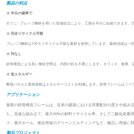
製品の利点
☆
半分の確率で
すぐに
-
プレハブ鋼材を用いた現場組立により、工期を半分に短縮できます。
☆
完全リサイクル可能
プレハブ鋼材は100％リサイクル可能な素材を使用しています。森林伐採は一
☆
列なし
鉄骨構造による長い無柱空間は、内部の柱を不要にします。オフィス、倉庫、
☆
低エネルギー
断熱パネルと遮熱屋根はエネルギーコストを削減します。鉄骨フレームはソー
アプリケーション
最新の鉄骨構造フレームは、従来の建築における荷重配分の悪さや組み
た。迅速な組み立て、最大90%の材料リサイクル率、そして二酸化炭素
ス、展示ホール、複合用途のグリーンビルディングなど、幅広い用途に
製品プロジェクト