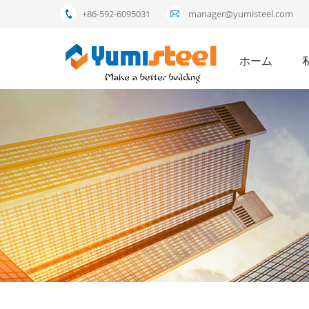
+86-592-6095031
manager@yumisteel.com
ホーム