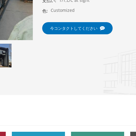
T/T;L/C at sight
支払い:
Customized
色:
今コンタクトしてください