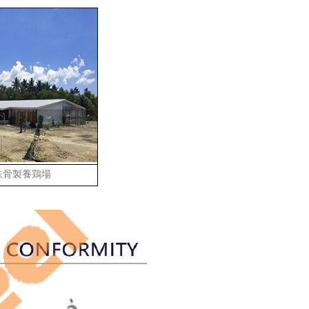
鉄骨製養鶏場