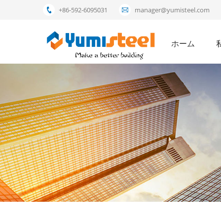
+86-592-6095031
manager@yumisteel.com
ホーム