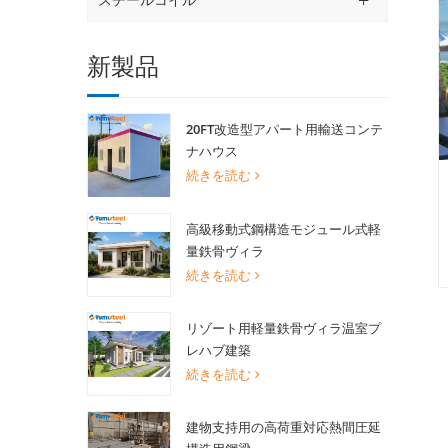
新製品
20FT改造型アパート用輸送コンテ
ナハウス
続きを読む
高級移動式鋼構造モジュール式軽
量鉄骨ヴィラ
続きを読む
リゾート用軽量鉄骨ヴィラ温室プ
レハブ建築
続きを読む
建物支持用の高荷重対応熱間圧延