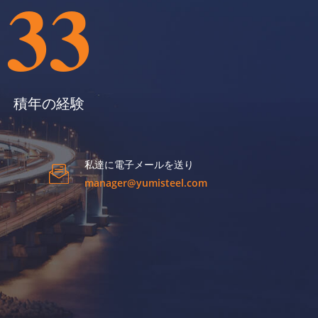
33
積年の経験
私達に電子メールを送り
manager@yumisteel.com