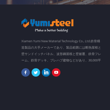
Xiamen Yumi New Material Technology Co., Ltd.鉄骨構
造製品の大手メーカーであり、製品範囲には断熱屋根と
壁サンドイッチパネル、波形鋼屋根と壁被覆、鉄骨フレ
ーム、鉄骨デッキ、プレハブ建物などがあり、30,000平
方メートルの主要工場があり、 2,000人以上のスタッ
フ。 私たちの目標は、勤勉さと知恵でより良い世界を
作ることです。現在、当社の製品は南アメリカ、東南ア
ジア、オセアニア、アフリカなどに輸出されています。
「決して創造的で変更可能であるために、決して落ち着
かない。」それは私たちが常にフォローしていることで
あり、お客様のためにますます創造的になろうとしてい