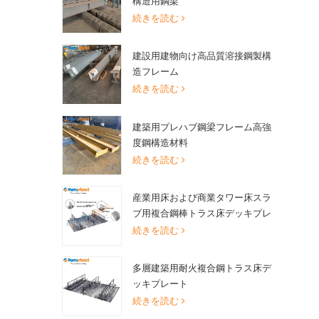
構造用鋼梁
続きを読む
建設用建物向け高品質溶接鋼製構
造フレーム
続きを読む
建築用プレハブ鋼梁フレーム高強
度鋼構造材料
続きを読む
産業用床および商業タワー床スラ
ブ用複合鋼棒トラス床デッキプレ
ート
続きを読む
多層建築用耐火複合鋼トラス床デ
ッキプレート
続きを読む