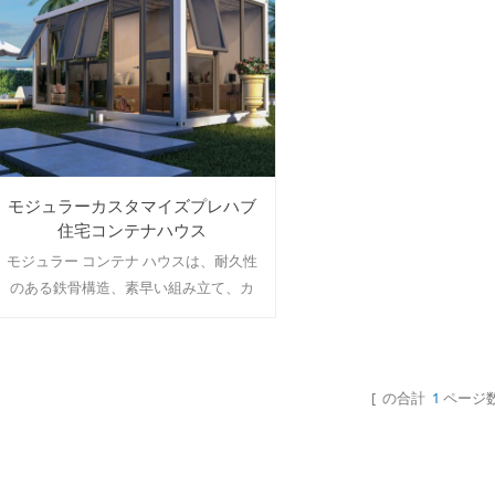
モジュラーカスタマイズプレハブ
住宅コンテナハウス
モジュラー コンテナ ハウスは、耐久性
のある鉄骨構造、素早い組み立て、カ
スタマイズされたデザインを備え、モ
ダンでコスト効率の高い住宅ソリュー
ションを実現する、柔軟で環境に優し
い生活空間を提供します。
[ の合計
1
ページ数
続きを読む