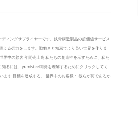
界の鉄骨構造製品のリーディングサプライヤーです。鉄骨構造製品の超価値サービス
超える努力をします。勤勉さと知恵でより良い世界を作りま
タッフ 世界中の顧客 年間売上高 私たちの創造性を示すために、私た
るには、yumisteel開発を理解するためにクリックしてく
きています 目標を達成する。 世界中のお客様： 彼らが何であるか