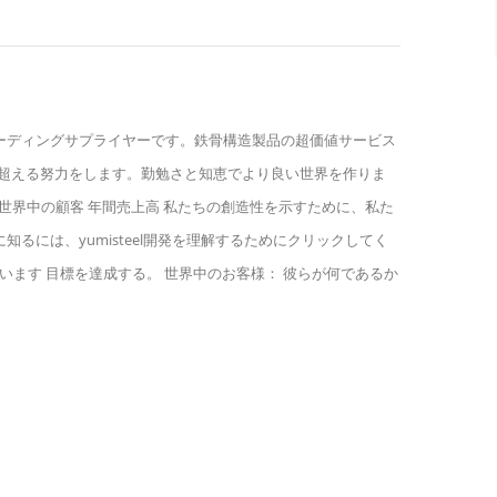
界の鉄骨構造製品のリーディングサプライヤーです。鉄骨構造製品の超価値サービス
超える努力をします。勤勉さと知恵でより良い世界を作りま
タッフ 世界中の顧客 年間売上高 私たちの創造性を示すために、私た
るには、yumisteel開発を理解するためにクリックしてく
きています 目標を達成する。 世界中のお客様： 彼らが何であるか