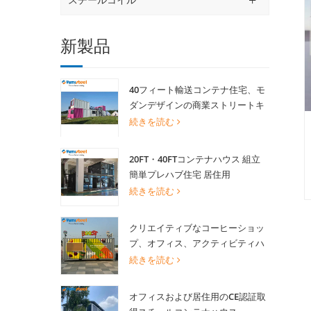
新製品
40フィート輸送コンテナ住宅、モ
ダンデザインの商業ストリートキ
オスク用景観ショップ
続きを読む
20FT・40FTコンテナハウス 組立
簡単プレハブ住宅 居住用
続きを読む
クリエイティブなコーヒーショッ
プ、オフィス、アクティビティハ
ウス向け20FT改造輸送コンテナハ
続きを読む
ウス
オフィスおよび居住用のCE認証取