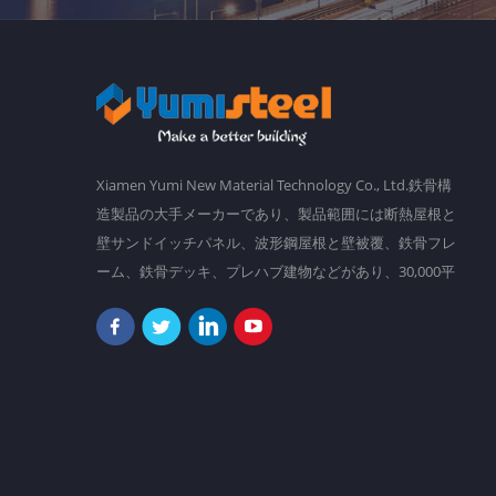
Xiamen Yumi New Material Technology Co., Ltd.鉄骨構
造製品の大手メーカーであり、製品範囲には断熱屋根と
壁サンドイッチパネル、波形鋼屋根と壁被覆、鉄骨フレ
ーム、鉄骨デッキ、プレハブ建物などがあり、30,000平
方メートルの主要工場があり、 2,000人以上のスタッ
フ。 私たちの目標は、勤勉さと知恵でより良い世界を
作ることです。現在、当社の製品は南アメリカ、東南ア
ジア、オセアニア、アフリカなどに輸出されています。
「決して創造的で変更可能であるために、決して落ち着
かない。」それは私たちが常にフォローしていることで
あり、お客様のためにますます創造的になろうとしてい