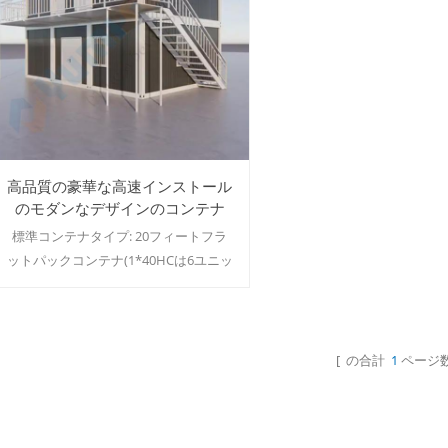
高品質の豪華な高速インストール
のモダンなデザインのコンテナ
プレハブ ゲスト ハウス
標準コンテナタイプ: 20フィートフラ
ットパックコンテナ(1*40HCは6ユニッ
ト積載可能) 20フィート 折りたたみコ
ンテナ(1*40HC10個積載可能) 20フィ
ートの クイック組み立てコンテナ
(1*40HCは15ユニットを積載可能)
[ の合計
1
ページ数
続きを読む