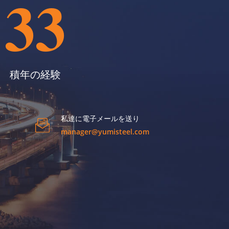
33
積年の経験
私達に電子メールを送り
manager@yumisteel.com