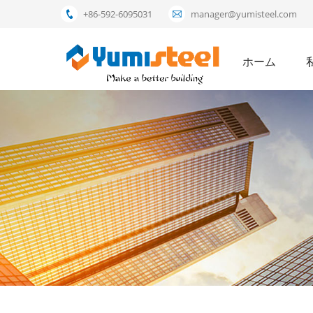
+86-592-6095031
manager@yumisteel.com
ホーム