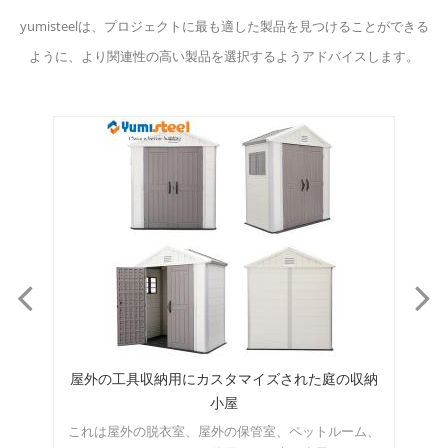
yumisteelは、プロジェクトに最も適した製品を見つけることができる
ように、より関連性の高い製品を選択するようアドバイスします。
収納
アウトドアアクティビティのためのmordernプラ
建
スチックガーデン小屋
ム、
耐候性屋外構造物および庭の建物 プラスチック小屋の
耐