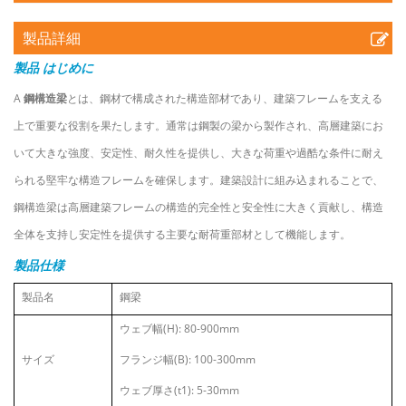
製品詳細
製品
はじめに
A
鋼構造梁
とは、鋼材で構成された構造部材であり、建築フレームを支える
上で重要な役割を果たします。通常は鋼製の梁から製作され、高層建築にお
いて大きな強度、安定性、耐久性を提供し、大きな荷重や過酷な条件に耐え
られる堅牢な構造フレームを確保します。建築設計に組み込まれることで、
鋼構造梁は高層建築フレームの構造的完全性と安全性に大きく貢献し、構造
全体を支持し安定性を提供する主要な耐荷重部材として機能します。
製品仕様
製品名
鋼梁
ウェブ幅(H): 80-900mm
サイズ
フランジ幅(B): 100-300mm
ウェブ厚さ(t1): 5-30mm