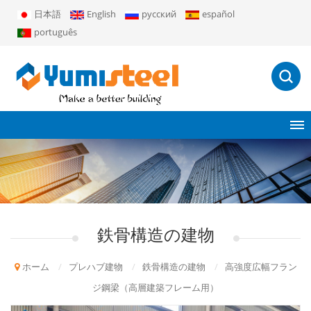
日本語
English
русский
español
português
鉄骨構造の建物
ホーム
/
プレハブ建物
/
鉄骨構造の建物
/
高強度広幅フラン
ジ鋼梁（高層建築フレーム用）