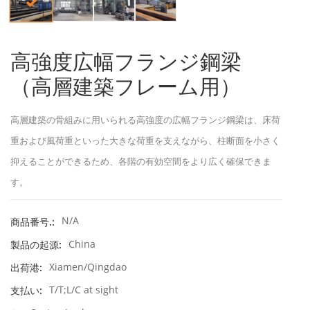
高強度広幅フランジ鋼梁
（高層建築フレーム用）
高層建築の骨組みに用いられる高強度の広幅フランジ鋼梁は、床荷
重および風荷重といった大きな荷重を支えながら、柱断面を小さく
抑えることができるため、各階の有効空間をより広く確保できま
す。
N/A
商品番号.:
China
製品の起源:
Xiamen/Qingdao
出荷港:
T/T;L/C at sight
支払い: