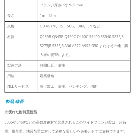
フランジ厚さ(t2): 5-30mm
長さ
1m - 12m
規格
GB ASTM、JIS、SUS、DIN、EN など
材質
Q235B Q345B Q420C Q460C SS400 SS540 S235JR
S275JR S355JR A36 A572 A992 G50 またはその他、購
入者の要望による。
製造方法
熱間圧延／溶接
用途
建築構造
加工サービス
曲げ加工、溶接、パンチング、切断
製品
特長
☆
優れた耐荷重性能
S355やS460などの高強度鋼材で製造されるこのワイドフランジ梁は、床荷
重、風荷重、地震荷重に対して過度な梁せいを必要とせずに支持できます。