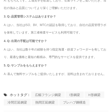
A: もちろんです。工場見学を歓迎しており、生産ラインをご覧いただき、当
社の強みと品質についてより深くご理解いただけます。
3. Q: 品質管理システムはありますか？
A: はい、当社はISO、BV、MTCの認証を取得しており、自社の品質管理ラボ
を保有しています。第三者検査サービスも利用可能です。
4. Q: 出荷の手配は可能ですか？
A: はい、当社は数十年の経験を持つ指定海運・鉄道フォワーダーを有してお
り、最適な価格と最短の船積み、専門的なサービスを提供できます。
5. Q: サンプルをもらえますか？
A: 喜んで無料サンプルをご提供いたしますが、送料は含まれておりません。
ホットタグ :
広幅フランジ鋼梁
I形鋼梁
H形鋼梁
冷間圧延鋼梁
熱間圧延鋼梁
プレハブ鋼構造