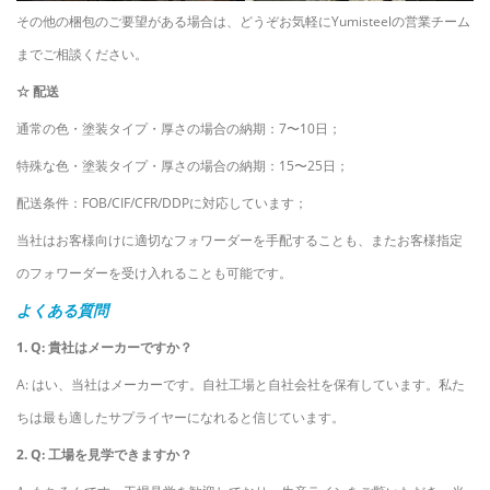
その他の梱包のご要望がある場合は、どうぞお気軽にYumisteelの営業チーム
までご相談ください。
☆ 配送
通常の色・塗装タイプ・厚さの場合の納期：7〜10日；
特殊な色・塗装タイプ・厚さの場合の納期：15〜25日；
配送条件：FOB/CIF/CFR/DDPに対応しています；
当社はお客様向けに適切なフォワーダーを手配することも、またお客様指定
のフォワーダーを受け入れることも可能です。
よくある質問
1. Q: 貴社はメーカーですか？
A: はい、当社はメーカーです。自社工場と自社会社を保有しています。私た
ちは最も適したサプライヤーになれると信じています。
2. Q: 工場を見学できますか？