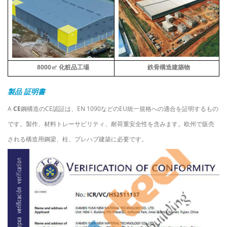
8000
㎡
化粧品工場
鉄骨構造建築物
製品
証明書
A
CE
鋼構造のCE認証は、EN 1090などのEU統一規格への適合を証明するもの
です。製作、材料トレーサビリティ、耐荷重安全性を含みます。欧州で販売
される構造用鋼梁、柱、プレハブ建築に必要です。