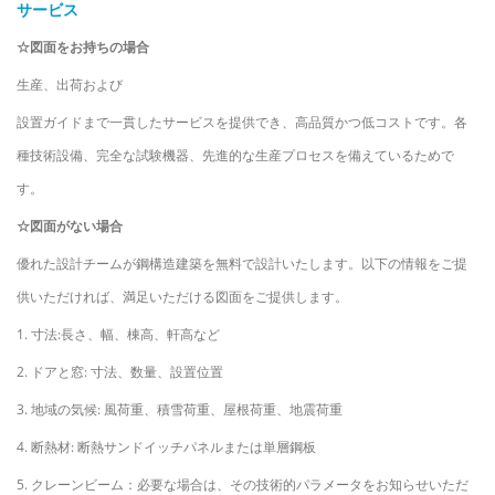
サービス
☆図面をお持ちの場合
生産、出荷および
設置ガイドまで一貫したサービスを提供でき、高品質かつ低コストです。各
種技術設備、完全な試験機器、先進的な生産プロセスを備えているためで
す。
☆図面がない場合
優れた設計チームが鋼構造建築を無料で設計いたします。以下の情報をご提
供いただければ、満足いただける図面をご提供します。
1. 寸法:長さ、幅、棟高、軒高など
2. ドアと窓: 寸法、数量、設置位置
3. 地域の気候: 風荷重、積雪荷重、屋根荷重、地震荷重
4. 断熱材: 断熱サンドイッチパネルまたは単層鋼板
5. クレーンビーム：必要な場合は、その技術的パラメータをお知らせいただ