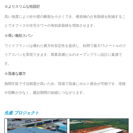
☆
よりスリムな柱設計
高い強度により柱や梁の断面を小さくでき、構造物の占有面積を削減するこ
とでオフィスや住宅タワーの有効床面積を増加させます。
☆
長い無柱スパン
ワイドフランジは優れた横方向安定性を提供し、柱間で最大15メートルのク
リアスパンを実現できます。商業高層ビルのオープンプラン設計に最適で
す。
☆
迅速な建方
熱間圧延で寸法精度が高いため、現場で迅速にボルト接合が可能です。溶接
や切断が少なく、建設期間の短縮につながります。
生産
プロジェクト