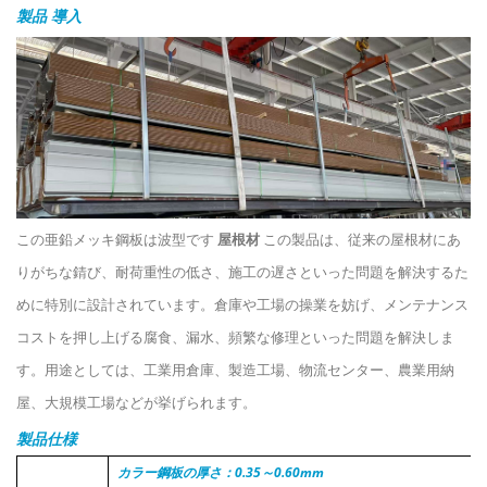
製品
導入
この亜鉛メッキ鋼板は波型です
屋根材
この製品は、従来の屋根材にあ
りがちな錆び、耐荷重性の低さ、施工の遅さといった問題を解決するた
めに特別に設計されています。倉庫や工場の操業を妨げ、メンテナンス
コストを押し上げる腐食、漏水、頻繁な修理といった問題を解決しま
す。用途としては、工業用倉庫、製造工場、物流センター、農業用納
屋、大規模工場などが挙げられます。
製品仕様
カラー鋼板の厚さ：0.35～0.60mm