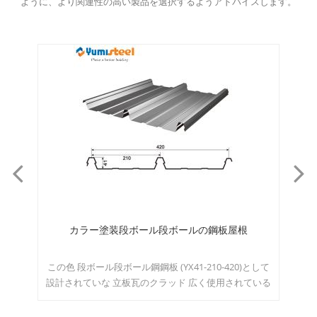
ように、より関連性の高い製品を選択するようアドバイスします。
な波
カラー塗装段ボール段ボールの鋼板屋根
ク
のい
この色 段ボール段ボール鋼鋼板 (YX41-210-420)として
こ
タイ
設計されていな 立板瓦のクラッド 広く使用されている
の
、記
産業、商業、大規模ビルです。 MOQ:500m2/カラー&
り
す。
サイズ
屋