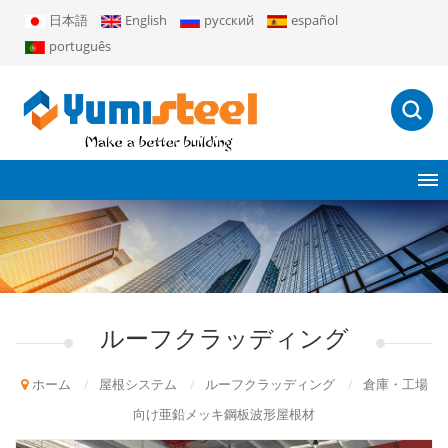
日本語
English
русский
español
português
ルーフクラッディング
ホーム
/
屋根システム
/
ルーフクラッディング
/
倉庫・工場
向け亜鉛メッキ鋼板波形屋根材