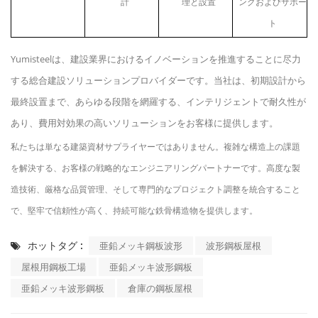
計
理と設置
ングおよびサポー
ト
Yumisteelは、建設業界におけるイノベーションを推進することに尽力
する総合建設ソリューションプロバイダーです。当社は、初期設計から
最終設置まで、あらゆる段階を網羅する、インテリジェントで耐久性が
あり、費用対効果の高いソリューションをお客様に提供します。
私たちは単なる建築資材サプライヤーではありません。複雑な構造上の課題
を解決する、お客様の戦略的なエンジニアリングパートナーです。高度な製
造技術、厳格な品質管理、そして専門的なプロジェクト調整を統合すること
で、堅牢で信頼性が高く、持続可能な鉄骨構造物を提供します。
ホットタグ :
亜鉛メッキ鋼板波形
波形鋼板屋根
屋根用鋼板工場
亜鉛メッキ波形鋼板
亜鉛メッキ波形鋼板
倉庫の鋼板屋根