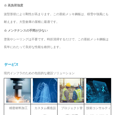
☆
高負荷強度
波型形状により剛性が高まります。この亜鉛メッキ鋼板は、積雪や強風にも
耐えます。大型倉庫の屋根に最適です。
☆
メンテナンスの手間が少ない
塗装やシーリングは不要です。時折清掃するだけで、この亜鉛メッキ鋼板は
長年にわたって良好な性能を維持します。
サービス
現代インフラのための包括的な建設ソリューション
精密材料加工
カスタム構造設
プロジェクト管
技術コンサルティ