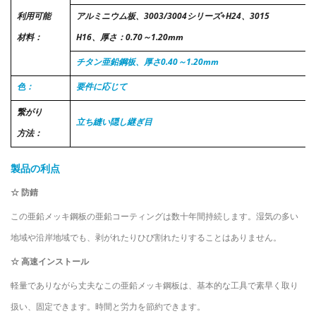
利用可能
アルミニウム板、3003/3004シリーズ+H24、3015
材料：
H16、厚さ：0.70～1.20mm
チタン亜鉛鋼板、厚さ0.40～1.20mm
色：
要件に応じて
繋がり
立ち縫い隠し継ぎ目
方法：
製品の利点
☆
防錆
この亜鉛メッキ鋼板の亜鉛コーティングは数十年間持続します。湿気の多い
地域や沿岸地域でも、剥がれたりひび割れたりすることはありません。
☆
高速インストール
軽量でありながら丈夫なこの亜鉛メッキ鋼板は、基本的な工具で素早く取り
扱い、固定できます。時間と労力を節約できます。