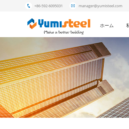
+86-592-6095031
manager@yumisteel.com
ホーム