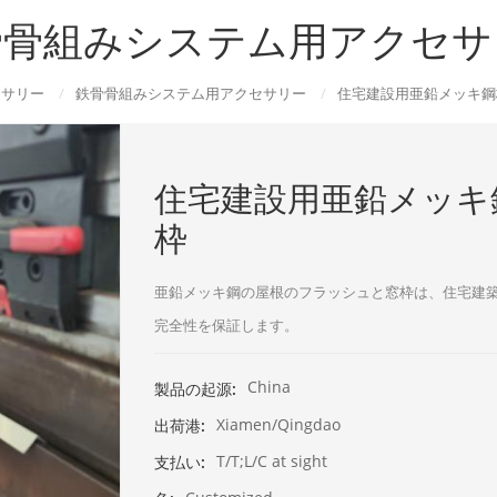
骨骨組みシステム用アクセサ
セサリー
/
鉄骨骨組みシステム用アクセサリー
/
住宅建設用亜鉛メッキ鋼
住宅建設用亜鉛メッキ
枠
亜鉛メッキ鋼の屋根のフラッシュと窓枠は、住宅建
完全性を保証します。
China
製品の起源:
Xiamen/Qingdao
出荷港:
T/T;L/C at sight
支払い: