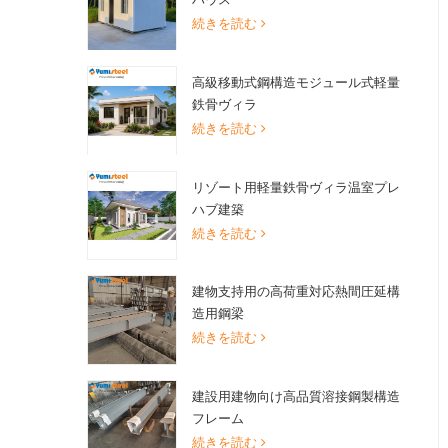
続きを読む
高級移動式鋼構造モジュール式軽量
鉄骨ヴィラ
続きを読む
リゾート用軽量鉄骨ヴィラ温室プレ
ハブ建築
続きを読む
建物支持用の高荷重対応熱間圧延構
造用鋼梁
続きを読む
建設用建物向け高品質溶接鋼製構造
フレーム
続きを読む