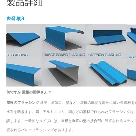
製品詳細
製品
導入
何ですか
屋根の雨押さえ
？
屋根のフラッシング
煙突、通気口、壁など、屋根の脆弱な部分に薄い金属板を
水害を防ぎます。鋼、アルミニウム、銅などの素材で作られたフラッシングは
護します。一般的なタイプには、屋根と垂直の壁の接合部に設置されるステップ
置されるバレーフラッシングがあります。