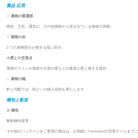
製品
応用
☆
屋根の貫通部
煙突、天窓、通気口、その他屋根から突き出ている物体の周囲。
☆
屋根の谷
2 つの屋根部分が接する低い部分。
☆壁との交差点
屋根のラインが側面や正面の壁などの垂直の壁と接する場所。
☆
屋根の端
軒と勾配では、雨どいの縁も役割を果たします。
梱包と配送
☆ 梱包
耐航梱包基準：
その他のパッケージをご希望の場合は、お気軽にYumisteelの営業チームまで