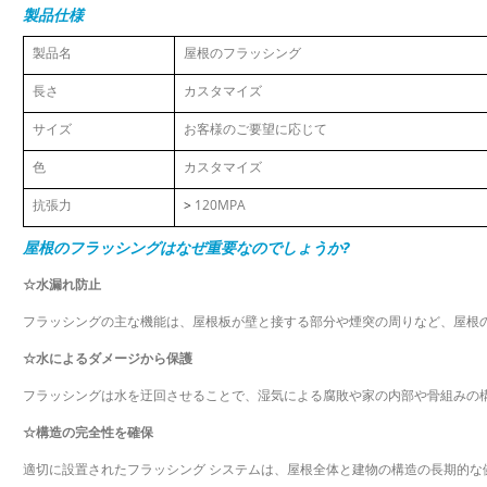
製品仕様
製品名
屋根のフラッシング
長さ
カスタマイズ
サイズ
お客様のご要望に応じて
色
カスタマイズ
抗張力
>
120MPA
屋根のフラッシングはなぜ重要なのでしょうか?
☆水漏れ防止
フラッシングの主な機能は、屋根板が壁と接する部分や煙突の周りなど、屋根
☆水によるダメージから保護
フラッシングは水を迂回させることで、湿気による腐敗や家の内部や骨組みの
☆構造の完全性を確保
適切に設置されたフラッシング システムは、屋根全体と建物の構造の長期的な