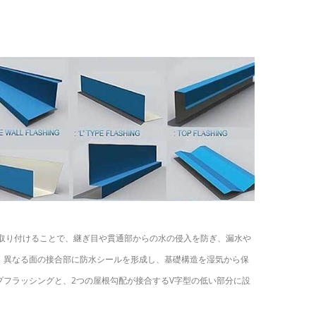
取り付けることで、継ぎ目や貫通部からの水の侵入を防ぎ、漏水や
、異なる面の接合部に防水シールを形成し、基礎構造を湿気から保
フラッシングと、2つの屋根勾配が接合するV字型の低い部分に設