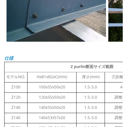
仕様
Z purlin断面サイズ範囲
モデルNO.
HxB1xB2xC(mm)
厚さ(mm)
穴距離(m
Z100
100x55x50x20
1.5-3.0
40
Z120
120x55x50x20
1.5-3.0
調整可
Z140
140x55x50x20
1.5-3.0
調整可
Z140
140x53x57x20
1.5-3.0
調整可