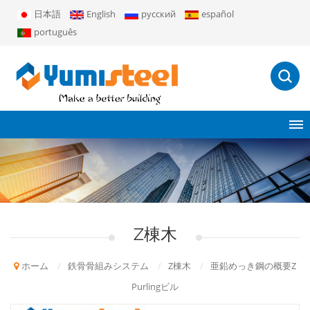
日本語
English
русский
español
português
Z棟木
ホーム
/
鉄骨骨組みシステム
/
Z棟木
/
亜鉛めっき鋼の概要Z
Purlingビル