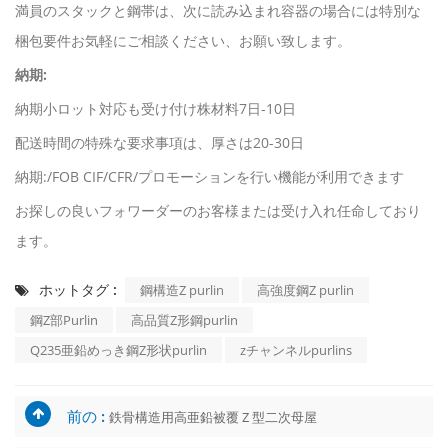
満員のスタックと鋼帯は、次に読み込まれ容器の場合には特別な
梱包要件お気軽にご相談ください、お願い致します。
納期:
納期小ロット対応も受け付け株材料7日-10日
配送時間の特殊な要求事項は、厚さは20-30日
納期:/FOB CIF/CFR/プロモーションを行い機能が利用できます
お探しの良いフォワーダーのお客様または受け入れ任命しており
ます。
ホットタグ :
鋼構造Z purlin
高強度鋼Z purlin
鋼Z部Purlin
高品質Z形鋼purlin
Q235亜鉛めっき鋼Z形状purlin
zチャンネルpurlins
前の :
鉄骨構造用高亜鉛被覆 Z 型二次母屋