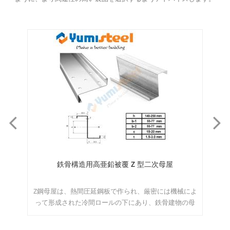
鉄骨構造用高亜鉛被覆 Z 型二次母屋
宇
造さ
Z鋼母屋は、熱間圧延鋼板で作られ、厳密には機械によ
ス
しま
って形成された冷間ロールの下にあり、鉄骨建物の母
モ
柔軟
屋として使用されています.MOQ：15トン/サイズ
/サ