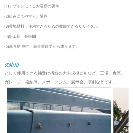
(1)デザインによるお客様の要件
(2)組み立てやすく、解体
(3)環境材料：使用できるための数回できるリサイクル
(4)短工期、長時間
(5)高強度-剛性、高荷重軸受から成ります。
の応用
として使用できる軸受け構造の大中規模ビルなど、工場、倉庫、
ガレージ、格納庫、スポーツジム、展示会、演劇などです。