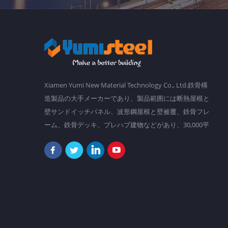
Xiamen Yumi New Material Technology Co., Ltd.鉄骨構
造製品の大手メーカーであり、製品範囲には断熱屋根と
壁サンドイッチパネル、波形鋼屋根と壁被覆、鉄骨フレ
ーム、鉄骨デッキ、プレハブ建物などがあり、30,000平
方メートルの主要工場があり、 2,000人以上のスタッ
フ。 私たちの目標は、勤勉さと知恵でより良い世界を
作ることです。現在、当社の製品は南アメリカ、東南ア
ジア、オセアニア、アフリカなどに輸出されています。
「決して創造的で変更可能であるために、決して落ち着
かない。」それは私たちが常にフォローしていることで
あり、お客様のためにますます創造的になろうとしてい