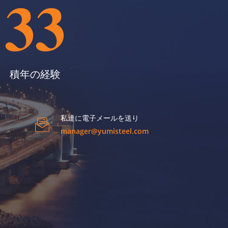
33
積年の経験
私達に電子メールを送り
manager@yumisteel.com