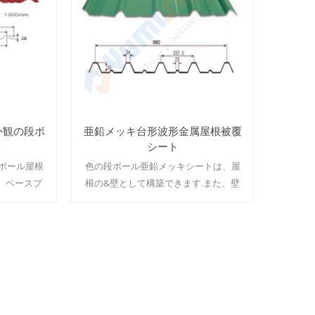
外観の段ボ
亜鉛メッキ台形波形金属屋根被覆
ト
シート
ボール屋根
色の段ボール亜鉛メッキシートは、屋
m、ベースプ
根の&壁として構築できます.また、壁
グ鋼、亜鉛
や屋根を飾ることも非常に美しいです.
板.コーティ
厚さ：0.3-1.5mm、ベースプレート：
、HDP、
カラーコーティング鋼、亜鉛メッキ
 color &
鋼、アルミニウム鋼板. コーティングの
続きを読む
種類：PE、PVDF、HDP、SMP、PU、
PVC MOQ：50