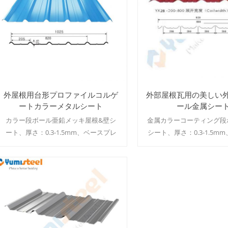
外屋根用台形プロファイルコルゲ
外部屋根瓦用の美しい
ートカラーメタルシート
ール金属シー
カラー段ボール亜鉛メッキ屋根&壁シ
金属カラーコーティング段
ート、厚さ：0.3-1.5mm、ベースプレ
シート、厚さ：0.3-1.5m
ート：カラーコーティング鋼、亜鉛メ
レート：カラーコーティン
ッキ鋼、アルミニウム鋼板.コーティン
メッキ鋼、アルミニウム鋼
グの種類：PE、PVDF、HDP、SMP、
ングの種類：PE、PVDF
PU、PVC MOQ：500㎡/ color & size
SMP、PU、PVC MOQ：500㎡/
続きを読む
続きを読む
size