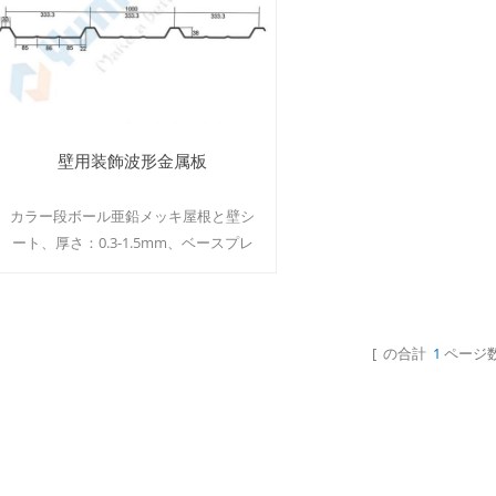
壁用装飾波形金属板
カラー段ボール亜鉛メッキ屋根と壁シ
ート、厚さ：0.3-1.5mm、ベースプレ
ート：カラーコーティングスチール、
亜鉛メッキスチール、アルミニウムス
チールシート。コーティングの種類:
PE、PVDF、HDP、SMP、PU、PVC
[ の合計
1
ページ数
続きを読む
MOQ:500㎡/カラー&サイズ