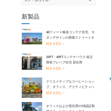
新製品
40フィート輸送コンテナ住宅、モ
ダンデザインの商業ストリートキ
オスク用景観ショップ
続きを読む
20FT・40FTコンテナハウス 組立
簡単プレハブ住宅 居住用
続きを読む
クリエイティブなコーヒーショッ
プ、オフィス、アクティビティハ
ウス向け20FT改造輸送コンテナハ
続きを読む
ウス
オフィスおよび居住用のCE認証取