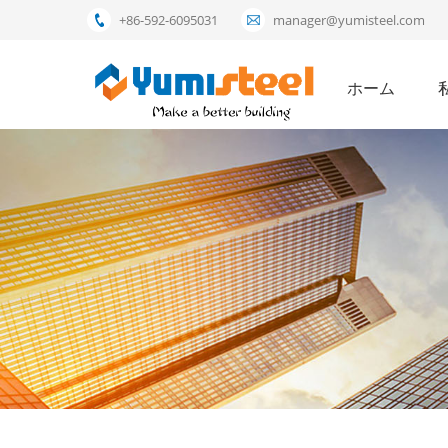
+86-592-6095031
manager@yumisteel.com
ホーム