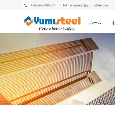
+86-592-6095031
manager@yumisteel.com
ホーム