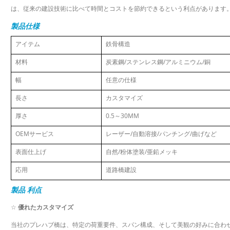
は、従来の建設技術に比べて時間とコストを節約できるという利点があります
製品仕様
アイテム
鉄骨構造
材料
炭素鋼/ステンレス鋼/アルミニウム/銅
幅
任意の仕様
長さ
カスタマイズ
厚さ
0.5～30MM
OEMサービス
レーザー/自動溶接/パンチング/曲げなど
表面仕上げ
自然/粉体塗装/亜鉛メッキ
応用
道路橋建設
製品
利点
☆
優れたカスタマイズ
当社のプレハブ橋は、特定の荷重要件、スパン構成、そして美観の好みに合わ