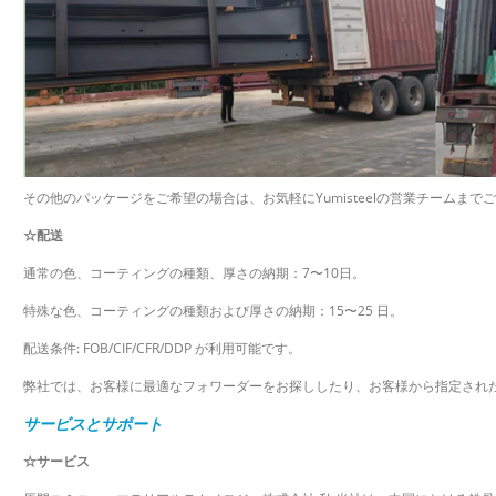
その他のパッケージをご希望の場合は、お気軽にYumisteelの営業チームまで
☆配送
通常の色、コーティングの種類、厚さの納期：7〜10日。
特殊な色、コーティングの種類および厚さの納期：15〜25 日。
配送条件: FOB/CIF/CFR/DDP が利用可能です。
弊社では、お客様に最適なフォワーダーをお探ししたり、お客様から指定され
サービスとサポート
☆サービス