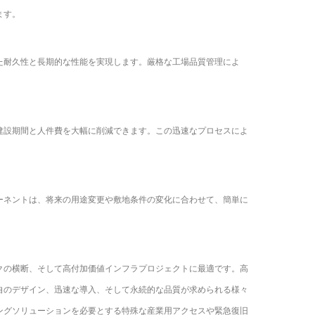
ます。
た耐久性と長期的な性能を実現します。厳格な工場品質管理によ
建設期間と人件費を大幅に削減できます。この迅速なプロセスによ
ーネントは、将来の用途変更や敷地条件の変化に合わせて、簡単に
クの横断、そして高付加価値インフラプロジェクトに最適です。高
自のデザイン、迅速な導入、そして永続的な品質が求められる様々
ングソリューションを必要とする特殊な産業用アクセスや緊急復旧