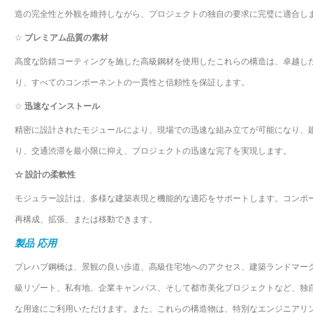
造の完全性と外観を維持しながら、プロジェクトの独自の要求に完璧に適合し
☆
プレミアム品質の素材
高度な防錆コーティングを施した高級鋼材を使用したこれらの構造は、卓越し
り、すべてのコンポーネントの一貫性と信頼性を保証します。
☆
迅速なインストール
精密に設計されたモジュールにより、現場での迅速な組み立てが可能になり、
り、交通渋滞を最小限に抑え、プロジェクトの迅速な完了を実現します。
☆
設計の柔軟性
モジュラー設計は、多様な建築表現と機能的な適応をサポートします。コンポ
再構成、拡張、または移動できます。
製品
応用
プレハブ鋼橋は、景観の良い歩道、高級住宅地へのアクセス、建築ランドマー
級リゾート、私有地、企業キャンパス、そして都市美化プロジェクトなど、独
な用途にご利用いただけます。また、これらの構造物は、特別なエンジニアリ