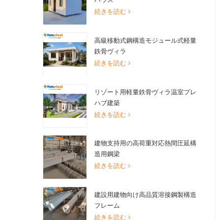
続きを読む
高級移動式鋼構造モジュール式軽量
鉄骨ヴィラ
続きを読む
リゾート用軽量鉄骨ヴィラ温室プレ
ハブ建築
続きを読む
建物支持用の高荷重対応熱間圧延構
造用鋼梁
続きを読む
建設用建物向け高品質溶接鋼製構造
フレーム
続きを読む