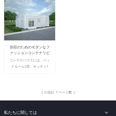
別荘のためのモダンなフ
ァッションコンテナリビ
ングハウス
コンテナハウスには、ベッ
ドルーム2室、キッチン1
室、ダイニングスペース1
室、リビングスペース1室、
バスルーム1室が含まれてい
ます。 MOQ：1 セット。
[ の合計
1
ページ数 ]
続きを読む
私たちに関しては