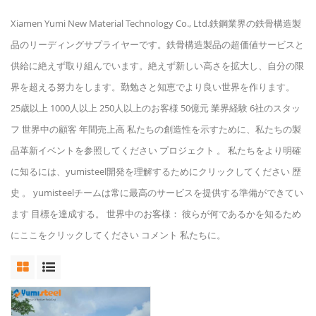
Xiamen Yumi New Material Technology Co., Ltd.鉄鋼業界の鉄骨構造製
品のリーディングサプライヤーです。鉄骨構造製品の超価値サービスと
供給に絶えず取り組んでいます。絶えず新しい高さを拡大し、自分の限
界を超える努力をします。勤勉さと知恵でより良い世界を作ります。
25歳以上 1000人以上 250人以上のお客様 50億元 業界経験 6社のスタッ
フ 世界中の顧客 年間売上高 私たちの創造性を示すために、私たちの製
品革新イベントを参照してください プロジェクト 。 私たちをより明確
に知るには、yumisteel開発を理解するためにクリックしてください 歴
史 。 yumisteelチームは常に最高のサービスを提供する準備ができてい
ます 目標を達成する。 世界中のお客様： 彼らが何であるかを知るため
にここをクリックしてください コメント 私たちに。