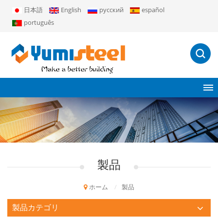
日本語
English
русский
español
português
製品
ホーム
/
製品
製品カテゴリ