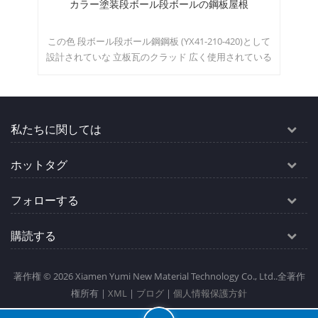
板屋根
クリップロック立っている継ぎ目プロファイル屋
根用金属シート
-420)として
この 金属屋根 です 大スパンの建物に推奨されます。
使用されている
の ルーフパネル 機械または手でロックする必要があ
m2/カラー&
り、クリップがロックされた後、立っている継ぎ目の
屋根システムは完全に不浸透性で防水性があります。
moq：500m²/カラー＆サイズ
私たちに関しては
ホットタグ
フォローする
購読する
著作権 © 2026 Xiamen Yumi New Material Technology Co., Ltd..全著作
権所有 |
XML
|
ブログ
|
個人情報保護方針