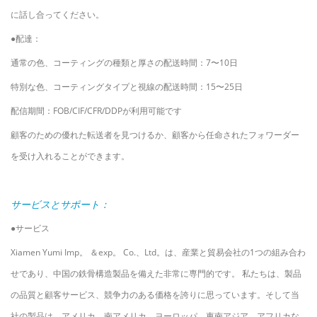
に話し合ってください。
●配達：
通常の色、コーティングの種類と厚さの配送時間：7〜10日
特別な色、コーティングタイプと視線の配送時間：15〜25日
配信期間：FOB/CIF/CFR/DDPが利用可能です
顧客のための優れた転送者を見つけるか、顧客から任命されたフォワーダー
を受け入れることができます。
サービスとサポート：
●サービス
Xiamen Yumi Imp。 ＆exp。 Co.、Ltd。は、産業と貿易会社の1つの組み合わ
せであり、中国の鉄骨構造製品を備えた非常に専門的です。 私たちは、製品
の品質と顧客サービス、競争力のある価格を誇りに思っています。そして当
社の製品は、アメリカ、南アメリカ、ヨーロッパ、東南アジア、アフリカな