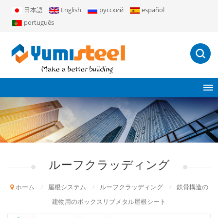
日本語
English
русский
español
português
ルーフクラッディング
ホーム
/
屋根システム
/
ルーフクラッディング
/
鉄骨構造の
建物用のボックスリブメタル屋根シート