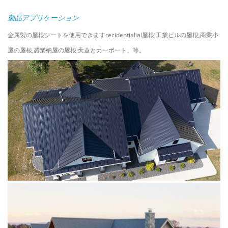
製品
アプリケーション
金属製の屋根シートを使用できます
r
ecidentialial屋根
,
工業ビルの屋根
,
商業小
屋の屋根
,
農業納屋の屋根
,
天蓋とカーポート
、等。