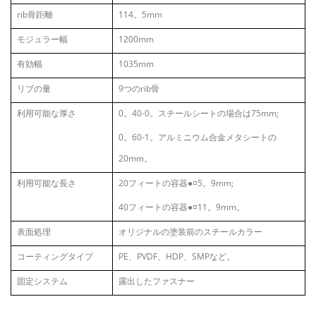
rib骨距離
114。5mm
モジュラー幅
1200mm
有効幅
1035mm
リブの量
9つのrib骨
利用可能な厚さ
0。40-0。スチールシートの場合は75mm;
0。60-1。アルミニウム合金メタシートの
20mm。
利用可能な長さ
20フィートの容器
●¤
5。9mm;
40フィートの容器
●¤
11。9mm。
表面処理
オリジナルの塗装前のスチールカラー
コーティングタイプ
PE、PVDF、HDP、SMPなど。
固定システム
露出したファスナー