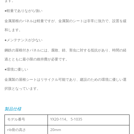
ます。
●軽量でありながら強い
金属屋根のパネルは軽量ですが、金属製のシートは非常に強力で、設置を緩
和します。
●メンテナンスが少ない
鋼鉄の屋根付きパネルには、腐敗、錆、害虫に対する抵抗があり、時間の経
過とともに最小限の維持費が必要です。
●環境に優しい
金属製の屋根シートはリサイクル可能であり、建設のための環境に優しい選
択肢となっています。
製品仕様
モデル番号
YX20-114。 5-1035
rib骨の高さ
20mm