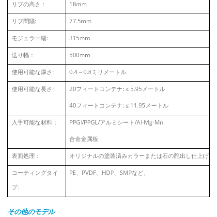
リブの高さ：
18mm
リブ間隔:
77.5mm
モジュラー幅:
315mm
送り幅：
500mm
使用可能な厚さ:
0.4～0.8ミリメートル
使用可能な長さ:
20フィートコンテナ:
≤
5.95メートル
40フィートコンテナ:
≤
11.95メートル
入手可能な材料：
PPGI/PPGL/アルミシート/AI-Mg-Mn
合金金属板
表面処理：
オリジナルの塗装済みカラーまたは石の艶出し仕上げ
コーティングタイ
PE、PVDF、HDP、SMPなど。
プ:
その他のモデル