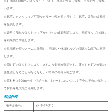
☆釘間隔315mmの細径タイプで強度、機械的性質に優れ、台風耐性に優れて
います。
☆幅広いカスタマイズ可能なカラーで見た目も美しく、幅広い装飾の多様性
を提供します。
☆素早く簡単な取り付け：下から上への連続配置により、垂直ラップの漏れ
を効果的に防止します。
☆現場複合壁システムに使用し、雨漏りや水漏れなどの問題を効率的に解決
します。
☆隠し釘の取り付けにより、きれいな外観が保証され、露出した釘穴が錆の
発生源となることがなくなり、パネルの寿命が延びます。
☆原材料は500mm幅で供給され、1メートルのパネルを完全に半分に分割し
て材料を最大限に活用します。
製品仕様
モデル番号:
YX18-77-315