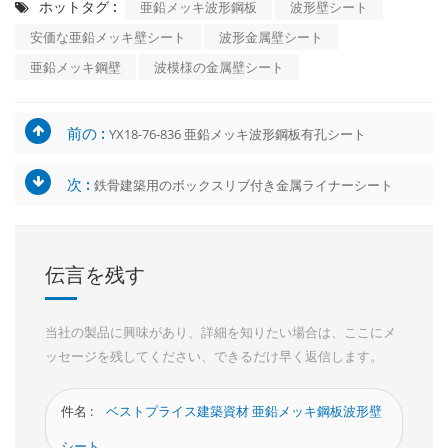
ホットタグ :
亜鉛メッキ波形鋼板
波形壁シート
安価な亜鉛メッキ壁シート
波形金属壁シート
亜鉛メッキ鋼壁
波模様の金属壁シート
前の :
YX18-76-836 亜鉛メッキ波形鋼板有孔シート
次 :
鉄骨建築用のボックスリブ付き金属ライナーシート
伝言を残す
当社の製品に興味があり、詳細を知りたい場合は、ここにメ
ッセージを残してください、できるだけ早く返信します。
件名 :
ベストプライス建築資材 亜鉛メッキ鋼板波形壁
シート