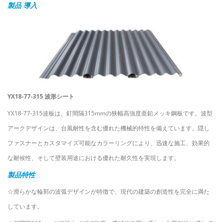
製品
導入
YX18-77-315 波形シート
YX18-77-315波板は、釘間隔315mmの狭幅高強度亜鉛メッキ鋼板です。波型
アークデザインは、台風耐性を含む優れた機械的特性を備えています。隠し
ファスナーとカスタマイズ可能なカラーリングにより、迅速な施工、効果的
な耐候性、そして壁装用途における優れた耐久性を実現します。
製品特性
☆滑らかな輪郭の波弧デザインが特徴で、現代の建築の創造性を完全に満た
しています。