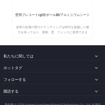
壁用プレコートcgi段ボール鋼/アルミニウムシート
塗
た排
波形の金属の壁のクラッディングは時代を超越した魅
Y
的な
力を持っており、屋根、壁、フェンスに使用できま
で
ー＆
す。 moq：500m²/カラー＆amp;サイズ
私たちに関しては
ホットタグ
フォローする
購読する
著作権 © 2026 Xiamen Yumi New Material Technology Co., Ltd..全著作