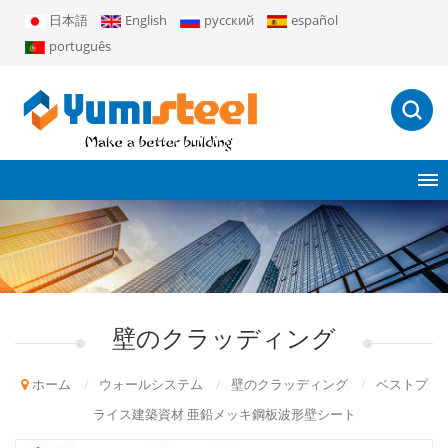
日本語
English
русский
español
português
壁のクラッディング
ホーム
/
ウォールシステム
/
壁のクラッディング
/
ベストプ
ライス建築資材 亜鉛メッキ鋼板波形壁シート