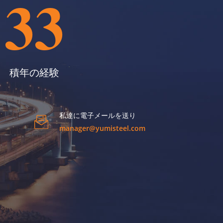
33
積年の経験
私達に電子メールを送り
manager@yumisteel.com