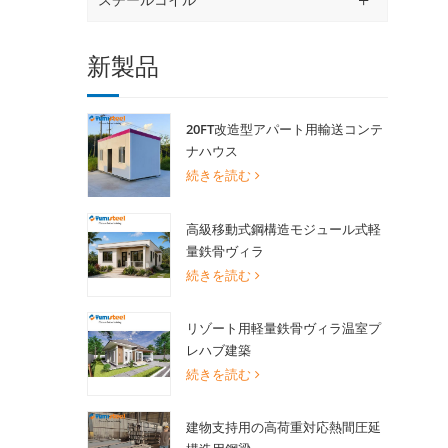
新製品
20FT改造型アパート用輸送コンテ
ナハウス
続きを読む
高級移動式鋼構造モジュール式軽
量鉄骨ヴィラ
続きを読む
リゾート用軽量鉄骨ヴィラ温室プ
レハブ建築
続きを読む
建物支持用の高荷重対応熱間圧延