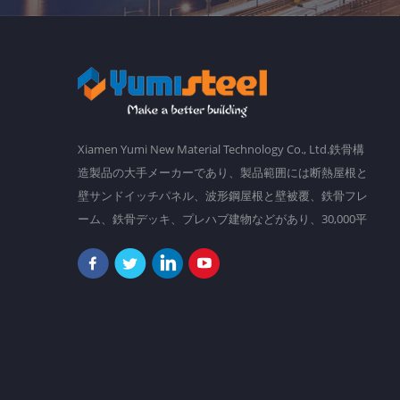
Xiamen Yumi New Material Technology Co., Ltd.鉄骨構
造製品の大手メーカーであり、製品範囲には断熱屋根と
壁サンドイッチパネル、波形鋼屋根と壁被覆、鉄骨フレ
ーム、鉄骨デッキ、プレハブ建物などがあり、30,000平
方メートルの主要工場があり、 2,000人以上のスタッ
フ。 私たちの目標は、勤勉さと知恵でより良い世界を
作ることです。現在、当社の製品は南アメリカ、東南ア
ジア、オセアニア、アフリカなどに輸出されています。
「決して創造的で変更可能であるために、決して落ち着
かない。」それは私たちが常にフォローしていることで
あり、お客様のためにますます創造的になろうとしてい