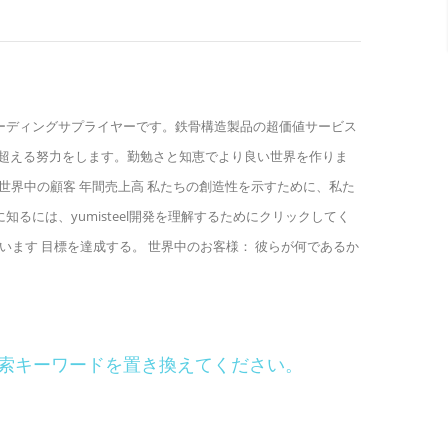
界の鉄骨構造製品のリーディングサプライヤーです。鉄骨構造製品の超価値サービス
超える努力をします。勤勉さと知恵でより良い世界を作りま
タッフ 世界中の顧客 年間売上高 私たちの創造性を示すために、私た
るには、yumisteel開発を理解するためにクリックしてく
きています 目標を達成する。 世界中のお客様： 彼らが何であるか
索キーワードを置き換えてください。