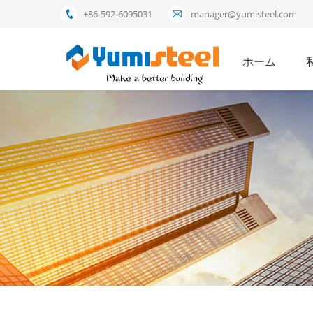
+86-592-6095031
manager@yumisteel.com
ホーム