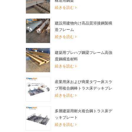
構造用鋼梁
続きを読む
建設用建物向け高品質溶接鋼製構
造フレーム
続きを読む
建築用プレハブ鋼梁フレーム高強
度鋼構造材料
続きを読む
産業用床および商業タワー床スラ
ブ用複合鋼棒トラス床デッキプレ
ート
続きを読む
多層建築用耐火複合鋼トラス床デ
ッキプレート
続きを読む