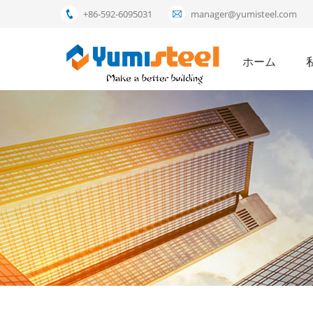
+86-592-6095031
manager@yumisteel.com
ホーム