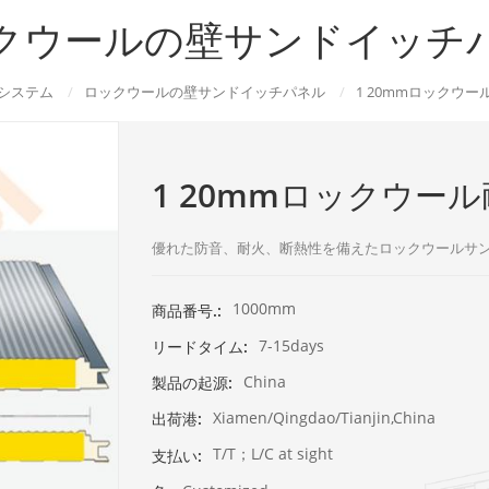
クウールの壁サンドイッチ
システム
/
ロックウールの壁サンドイッチパネル
/
1 20mmロックウ
1 20mmロックウー
優れた防音、耐火、断熱性を備えたロックウールサンドイ
1000mm
商品番号.:
7-15days
リードタイム:
China
製品の起源:
Xiamen/Qingdao/Tianjin,China
出荷港:
T/T；L/C at sight
支払い: