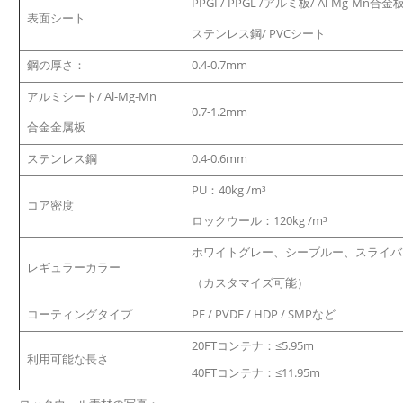
PPGI / PPGL /アルミ板/ Al-Mg-Mn合金
表面シート
ステンレス鋼/ PVCシート
鋼の厚さ：
0.4-0.7mm
アルミシート/ Al-Mg-Mn
0.7-1.2mm
合金金属板
ステンレス鋼
0.4-0.6mm
PU：40kg /m³
コア密度
ロックウール：120kg /m³
ホワイトグレー、シーブルー、スライバ
レギュラーカラー
（カスタマイズ可能）
コーティングタイプ
PE / PVDF / HDP / SMPなど
20FTコンテナ：≤5.95m
利用可能な長さ
40FTコンテナ：≤11.95m