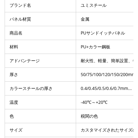
ブランド名
ユミスチール
パネル材質
金属
商品名
PUサンドイッチパネル
材料
PU+カラー鋼板
アドバンテージ
耐火性、軽量、簡単設置、省
厚さ
50/75/100/120/150/200mm
カラースチールの厚さ
0.4/0.45/0.5/0.6/0.7mm...
温度
-40℃～+20℃
色
税関の色
サイズ
カスタマイズされたサイズの