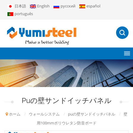
日本語
English
русский
español
português
Puの壁サンドイッチパネル
ホーム
/
ウォールシステム
/
puの壁サンドイッチパネル
/
壁
用100mmポリウレタン防音ボード