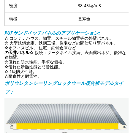
密度
38-45kg/m3
特徴
長寿命
PUFサンドイッチパネルのアプリケーション:
☆
コンテナハウス、物置、スチール物置等の外壁パネル。
☆
大型鉄鋼倉庫、鉄鋼工場、住宅などの間仕切り壁パネル。
☆
オフィスビル、
住宅、鉄骨倉庫など
の天井パネル☆
接続：ダークネイル接続、表面露出ネジ、優雅な
建物壁。
☆
優れた防水性能。
手頃な価格。
☆
優れた断熱性能と防音性能。
☆
1級防火性能。
☆
耐食性と耐震性。
ポリウレタンシーリングロックウール複合板モデルタイ
プ：