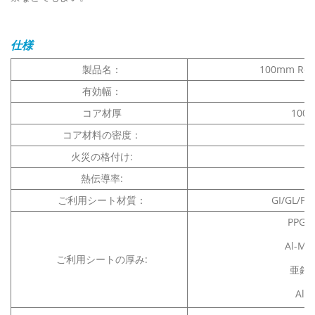
仕様
製品名：
100mm R
有効幅：
コア材厚
100m
コア材料の密度：
火災の格付け:
熱伝導率:
ご利用シート材質：
GI/GL/P
PPGI
Al-M
ご利用シートの厚み:
亜鉛め
Alu