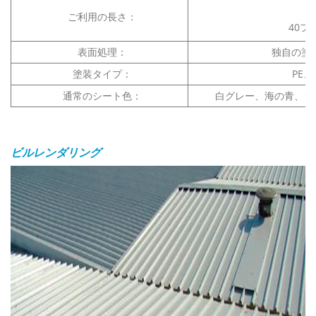
2
ご利用の長さ：
40フ
表面処理：
独自の塗
塗装タイプ：
PE、
通常のシート色：
白グレー、海の青、シル
ビルレンダリング