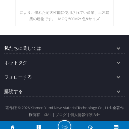
チパネル
、土木建
ロックウールサンドイッチパネルは、防火、断熱、吸
イズ
音、遮音に顕著な効果があります。moq：500㎡カラ
ー＆サイズ
私たちに関しては
ホットタグ
フォローする
購読する
著作権 © 2026 Xiamen Yumi New Material Technology Co., Ltd..全著作
権所有 |
XML
|
ブログ
|
個人情報保護方針
伝