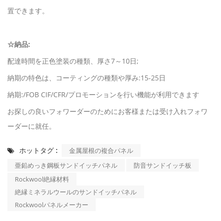
置できます。
☆納品:
配達時間を正色塗装の種類、厚さ7～10日;
納期の特色は、コーティングの種類や厚み:15-25日
納期:/FOB CIF/CFR/プロモーションを行い機能が利用できます
お探しの良いフォワーダーのためにお客様または受け入れフォワ
ーダーに就任。
ホットタグ :
金属屋根の複合パネル
亜鉛めっき鋼板サンドイッチパネル
防音サンドイッチ板
Rockwool絶縁材料
絶縁ミネラルウールのサンドイッチパネル
Rockwoolパネルメーカー