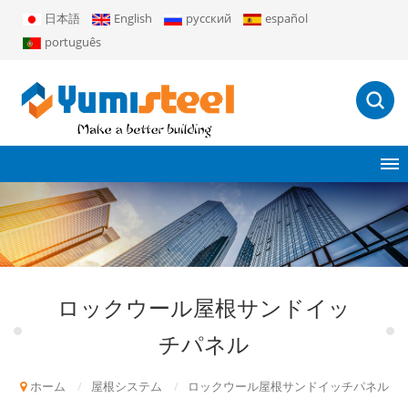
日本語
English
русский
español
português
ロックウール屋根サンドイッ
チパネル
ホーム
/
屋根システム
/
ロックウール屋根サンドイッチパネル